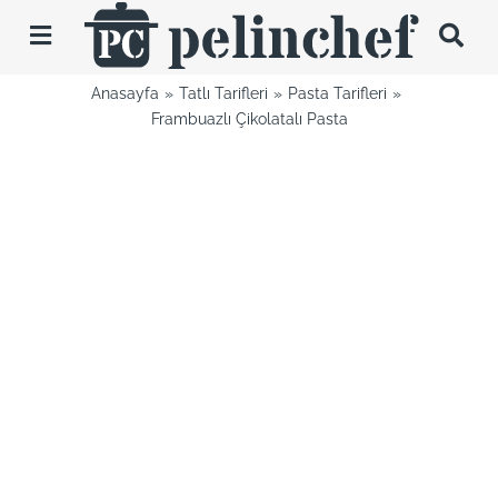
Skip
to
Toggle
content
Navigation
Anasayfa
Tatlı Tarifleri
Pasta Tarifleri
Tarifler
Frambuazlı Çikolatalı Pasta
Videolar
Hakkımda
İletişim