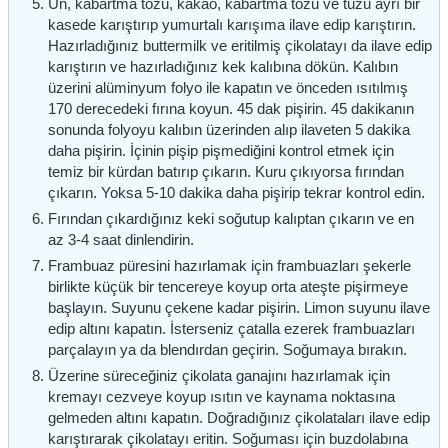
Un, kabartma tozu, kakao, kabartma tozu ve tuzu ayrı bir
kasede karıştırıp yumurtalı karışıma ilave edip karıştırın.
Hazırladığınız buttermilk ve eritilmiş çikolatayı da ilave edip
karıştırın ve hazırladığınız kek kalıbına dökün. Kalıbın
üzerini alüminyum folyo ile kapatın ve önceden ısıtılmış
170 derecedeki fırına koyun. 45 dak pişirin. 45 dakikanın
sonunda folyoyu kalıbın üzerinden alıp ilaveten 5 dakika
daha pişirin. İçinin pişip pişmediğini kontrol etmek için
temiz bir kürdan batırıp çıkarın. Kuru çıkıyorsa fırından
çıkarın. Yoksa 5-10 dakika daha pişirip tekrar kontrol edin.
Fırından çıkardığınız keki soğutup kalıptan çıkarın ve en
az 3-4 saat dinlendirin.
Frambuaz püresini hazırlamak için frambuazları şekerle
birlikte küçük bir tencereye koyup orta ateşte pişirmeye
başlayın. Suyunu çekene kadar pişirin. Limon suyunu ilave
edip altını kapatın. İsterseniz çatalla ezerek frambuazları
parçalayın ya da blendırdan geçirin. Soğumaya bırakın.
Üzerine süreceğiniz çikolata ganajını hazırlamak için
kremayı cezveye koyup ısıtın ve kaynama noktasına
gelmeden altını kapatın. Doğradığınız çikolataları ilave edip
karıştırarak çikolatayı eritin. Soğuması için buzdolabına