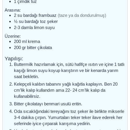
1
çimdik
tuz
Arasına:
2
su bardağı
frambuaz
(taze ya da dondurulmuş)
½
su bardağı
toz şeker
2-3
damla
limon suyu
Üzerine:
200
ml
krema
200
gr
bitter çikolata
Yapılışı:
Buttermilk hazırlamak için, sütü hafifçe ısıtın ve içine 1 tatlı
kaşığı limon suyu koyup karıştırın ve bir kenarda yarım
saat bekletin.
Kelepçeli kalıbın tabanını yağlı kağıtla kaplayın. Ben 20
cm’lik kalıp kullandım ama 22- 24 cm’lik kalıp da
kullanabilirsiz.
Bitter çikolatayı benmari usulü eritin.
Oda sıcaklığındaki tereyağını toz şeker ile birlikte mikserle
3-4 dakika çırpın. Yumurtaları teker teker ilave ederek her
seferinde iyice çırparak karışıma yedirin.