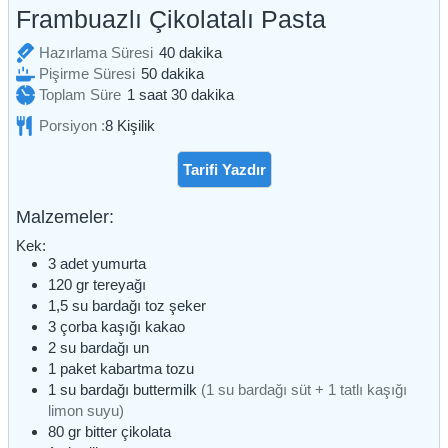
Frambuazlı Çikolatalı Pasta
dakika
Hazırlama Süresi
40
dakika
dakika
Pişirme Süresi
50
dakika
saat
dakika
Toplam Süre
1
saat
30
dakika
Porsiyon :
8
Kişilik
Tarifi Yazdır
Malzemeler:
Kek:
3
adet
yumurta
120
gr
tereyağı
1,5
su bardağı
toz şeker
3
çorba kaşığı
kakao
2
su bardağı
un
1
paket
kabartma tozu
1
su bardağı
buttermilk
(1 su bardağı süt + 1 tatlı kaşığı
limon suyu)
80
gr
bitter çikolata