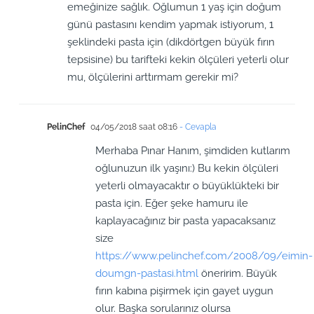
emeğinize sağlık. Oğlumun 1 yaş için doğum
günü pastasını kendim yapmak istiyorum, 1
şeklindeki pasta için (dikdörtgen büyük fırın
tepsisine) bu tarifteki kekin ölçüleri yeterli olur
mu, ölçülerini arttırmam gerekir mi?
PelinChef
04/05/2018 saat 08:16
- Cevapla
Merhaba Pınar Hanım, şimdiden kutlarım
oğlunuzun ilk yaşını:) Bu kekin ölçüleri
yeterli olmayacaktır o büyüklükteki bir
pasta için. Eğer şeke hamuru ile
kaplayacağınız bir pasta yapacaksanız
size
https://www.pelinchef.com/2008/09/eimin-
doumgn-pastasi.html
öneririm. Büyük
fırın kabına pişirmek için gayet uygun
olur. Başka sorularınız olursa