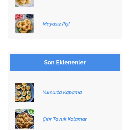
Mayasız Pişi
Son Eklenenler
Yumurta Kapama
Çıtır Tavuk Kalamar