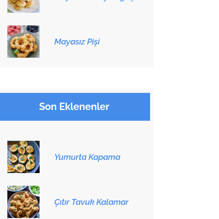
Mayasız Pişi
Son Eklenenler
Yumurta Kapama
Çıtır Tavuk Kalamar