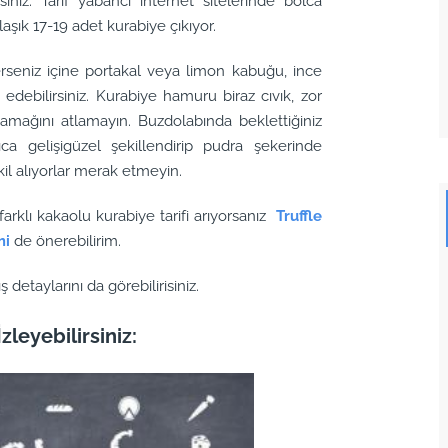
niz. Tarif yabancı internet sitelerinde bolca
aşık 17-19 adet kurabiye çıkıyor.
erseniz içine portakal veya limon kabuğu, ince
 edebilirsiniz. Kurabiye hamuru biraz cıvık, zor
mağını atlamayın. Buzdolabında beklettiğiniz
lıca gelişigüzel şekillendirip pudra şekerinde
il alıyorlar merak etmeyin.
arklı kakaolu kurabiye tarifi arıyorsanız
Truffle
mi
de önerebilirim.
detaylarını da görebilirisiniz.
zleyebilirsiniz: