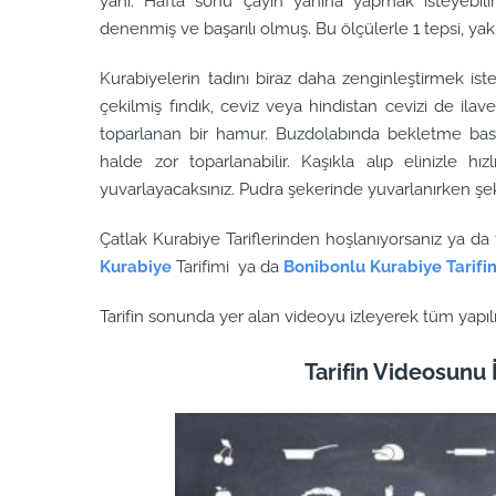
yani. Hafta sonu çayın yanına yapmak isteyebilirsi
denenmiş ve başarılı olmuş. Bu ölçülerle 1 tepsi, yakl
Kurabiyelerin tadını biraz daha zenginleştirmek ist
çekilmiş fındık, ceviz veya hindistan cevizi de ilave
toparlanan bir hamur. Buzdolabında bekletme basa
halde zor toparlanabilir. Kaşıkla alıp elinizle hız
yuvarlayacaksınız. Pudra şekerinde yuvarlanırken şek
Çatlak Kurabiye Tariflerinden hoşlanıyorsanız ya da f
Kurabiye
Tarifimi ya da
Bonibonlu Kurabiye Tarifi
Tarifin sonunda yer alan videoyu izleyerek tüm yapılış 
Tarifin Videosunu İ