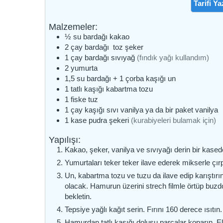
Tarifi Ya
Malzemeler:
½
su bardağı
kakao
2
çay bardağı
toz şeker
1
çay bardağı
sıvıyağ
(fındık yağı kullandım)
2
yumurta
1,5
su bardağı
+ 1 çorba kaşığı un
1
tatlı kaşığı
kabartma tozu
1
fiske
tuz
1
çay kaşığı
sıvı vanilya ya da bir paket vanilya
1
kase
pudra şekeri
(kurabiyeleri bulamak için)
Yapılışı:
Kakao, şeker, vanilya ve sıvıyağı derin bir kasede
Yumurtaları teker teker ilave ederek mikserle çır
Un, kabartma tozu ve tuzu da ilave edip karıştır
olacak. Hamurun üzerini strech filmle örtüp buzd
bekletin.
Tepsiye yağlı kağıt serin. Fırını 160 derece ısıtın.
Hamurdan tatlı kaşığı dolusu parçalar koparın. El