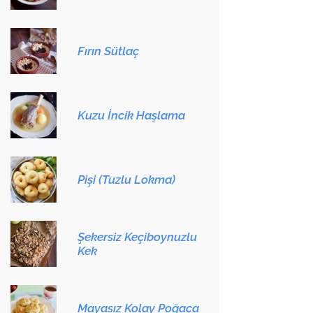
Fırın Sütlaç
Kuzu İncik Haşlama
Pişi (Tuzlu Lokma)
Şekersiz Keçiboynuzlu
Kek
Mayasız Kolay Poğaça