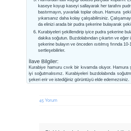
kaseye koyup kaseyi sallayarak her tarafını pudra
bastırmayın, yuvarlak toplar olsun. Hamura şekil v
yıkarsanız daha kolay çalışabilirsiniz. Çalışama
da elinizi arada bir pudra şekerine bulayarak şekil 
Kurabiyeleri şekillendirip iyice pudra şekerine b
dakika soğutun. Buzdolabından çıkartın ve eğer ü
şekerine bulayın ve önceden ısıtılmış fırında 10
sertleşebilirler.
İlave Bilgiler:
Kurabiye hamuru cıvık bir kıvamda oluyor. Hamura 
iyi soğutmalısınız. Kurabiyeleri buzdolabında soğutm
şekeri erir ve istediğiniz görüntüyü elde edemezsiniz.
45 Yorum