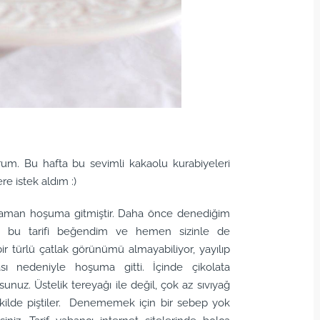
orum. Bu hafta bu sevimli kakaolu kurabiyeleri
re istek aldım :)
zaman hoşuma gitmiştir. Daha önce denediğim
ok bu tarifi beğendim ve hemen sizinle de
ir türlü çatlak görünümü almayabiliyor, yayılıp
ması nedeniyle hoşuma gitti. İçinde çikolata
nuz. Üstelik tereyağı ile değil, çok az sıvıyağ
şekilde piştiler. Denememek için bir sebep yok