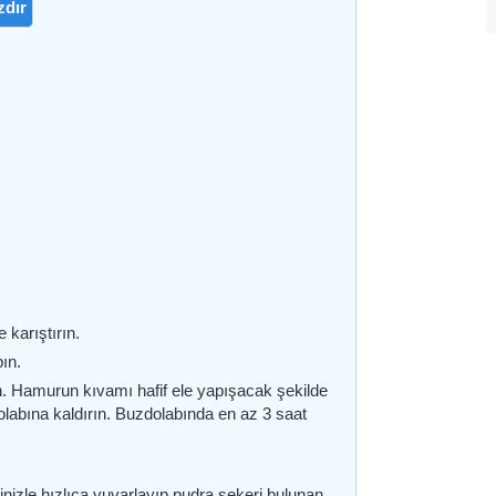
zdır
 karıştırın.
pın.
ın. Hamurun kıvamı hafif ele yapışacak şekilde
olabına kaldırın. Buzdolabında en az 3 saat
inizle hızlıca yuvarlayıp pudra şekeri bulunan