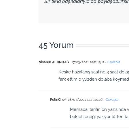
Bir tıkla başkalarıyla da paylaşabilirsini
45 Yorum
Nisanur ALTINDAĞ
17/03/2021 saat 15:11
- Cevapla
Keşke hazırlanış saatine 3 saat dol
fark ettim o yüzden dolaba koymad
PelinChef
18/03/2021 saat 20:26
- Cevapla
Merhaba, tarifin ön yazısında v
bekletileceği yazıyor lütfen ta