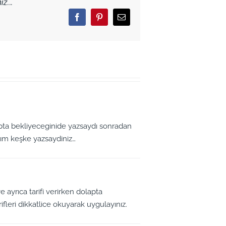
z...
Facebook
Pinterest
Email
apta bekliyeceginide yazsaydı sonradan
ım keşke yazsaydiniz…
e ayrıca tarifi verirken dolapta
rifleri dikkatlice okuyarak uygulayınız.