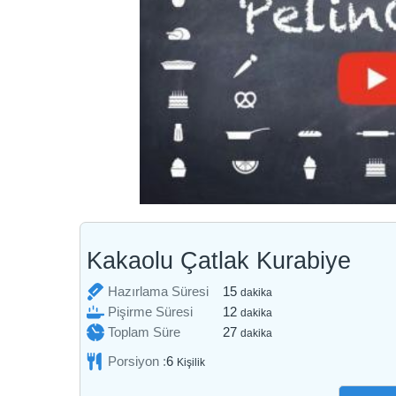
Kakaolu Çatlak Kurabiye
dakika
Hazırlama Süresi
15
dakika
dakika
Pişirme Süresi
12
dakika
dakika
Toplam Süre
27
dakika
Porsiyon :
6
Kişilik