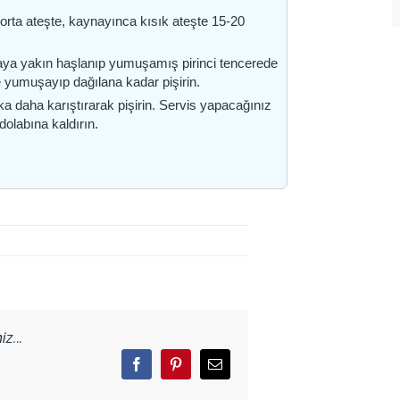
orta ateşte, kaynayınca kısık ateşte 15-20
maya yakın haşlanıp yumuşamış pirinci tencerede
ice yumuşayıp dağılana kadar pişirin.
ka daha karıştırarak pişirin. Servis yapacağınız
dolabına kaldırın.
z...
Facebook
Pinterest
Email