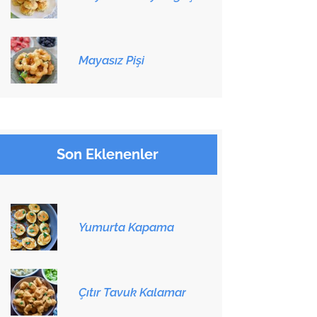
Mayasız Pişi
Son Eklenenler
Yumurta Kapama
Çıtır Tavuk Kalamar