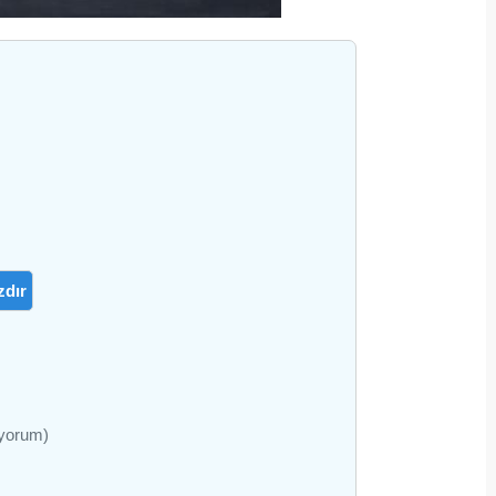
zdır
ıyorum)