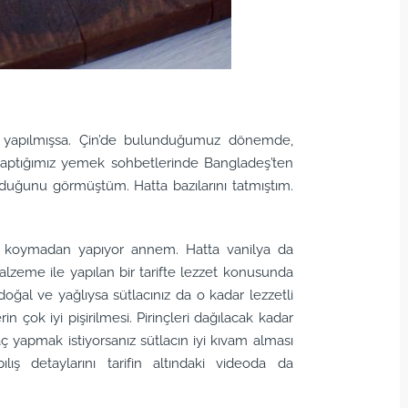
iyi yapılmışsa. Çin’de bulunduğumuz dönemde,
 yaptığımız yemek sohbetlerinde Bangladeş’ten
lduğunu görmüştüm. Hatta bazılarını tatmıştım.
nu koymadan yapıyor annem. Hatta vanilya da
lzeme ile yapılan bir tarifte lezzet konusunda
 doğal ve yağlıysa sütlacınız da o kadar lezzetli
erin çok iyi pişirilmesi. Pirinçleri dağılacak kadar
laç yapmak istiyorsanız sütlacın iyi kıvam alması
pılış detaylarını tarifin altındaki videoda da