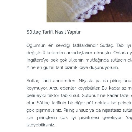
Sütlaç Tarifi, Nasıl Yapılır
Oğlumun en sevdiği tatlılardandır Sütlaç. Tabi 
değişik ülkelerden arkadaşlarım olmuştu. Onlarla
İngiltere’ye pek çok ülkenin mutfağında sütlacın o
Yine en güzel tarif bizimki diye düşünüyorum.
Sütlaç Tarifi annemden. Nişasta ya da pirinç u
koymuyor. Arzu edenler koyabilirler. Bu kadar az ma
belirleyici faktör tabiki süt. Sütünüz ne kadar taze,
olur. Sütlaç Tarifinin bir diğer püf noktası ise pirinçl
çok pişirmelisiniz. Pirinç unsuz ya da nişastasız süt
için pirinçlerin çok iyi pişirilmesi gerekiyor. Ya
izleyebilirsiniz.