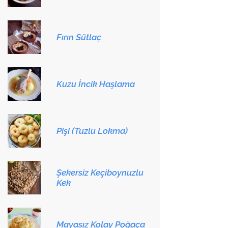
Fırın Sütlaç
Kuzu İncik Haşlama
Pişi (Tuzlu Lokma)
Şekersiz Keçiboynuzlu
Kek
Mayasız Kolay Poğaça