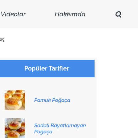
Videolar
Hakkımda
laç
Popüler Tarifler
Pamuk Poğaça
Sodalı Bayatlamayan
Poğaça