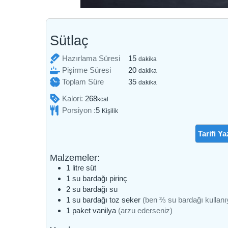
Sütlaç
dakika
Hazırlama Süresi
15
dakika
dakika
Pişirme Süresi
20
dakika
dakika
Toplam Süre
35
dakika
Kalori:
268
kcal
Porsiyon :
5
Kişilik
Tarifi Ya
Malzemeler:
1
litre
süt
1
su bardağı
pirinç
2
su bardağı
su
1
su bardağı
toz seker
(ben ⅔ su bardağı kullan
1
paket
vanilya
(arzu ederseniz)