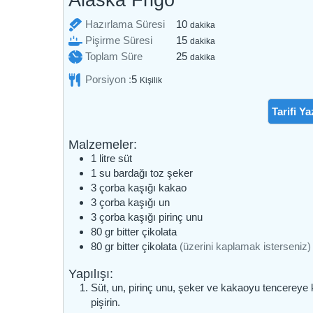
Alaska Frigo
dakika
Hazırlama Süresi
10
dakika
dakika
Pişirme Süresi
15
dakika
dakika
Toplam Süre
25
dakika
Porsiyon :
5
Kişilik
Tarifi Ya
Malzemeler:
1
litre
süt
1
su bardağı
toz şeker
3
çorba kaşığı
kakao
3
çorba kaşığı
un
3
çorba kaşığı
pirinç unu
80
gr
bitter çikolata
80
gr
bitter çikolata
(üzerini kaplamak isterseniz)
Yapılışı:
Süt, un, pirinç unu, şeker ve kakaoyu tencereye ko
pişirin.