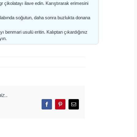
r çikolatayı ilave edin. Karıştırarak erimesini
olabında soğutun, daha sonra buzlukta donana
yı benmari usulü eritin. Kalıptan çıkardığınız
yın.
z...
Facebook
Pinterest
Email