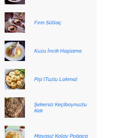
Fırın Sütlaç
Kuzu İncik Haşlama
Pişi (Tuzlu Lokma)
Şekersiz Keçiboynuzlu
Kek
Mayasız Kolay Poğaça