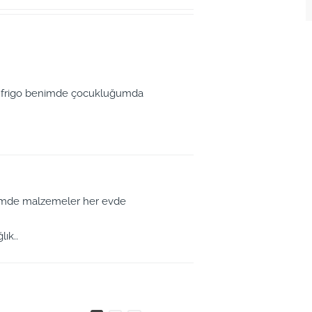
ska frigo benimde çocukluğumda
emde malzemeler her evde
ık..