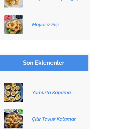
Mayasız Pişi
Son Eklenenler
Yumurta Kapama
Çıtır Tavuk Kalamar