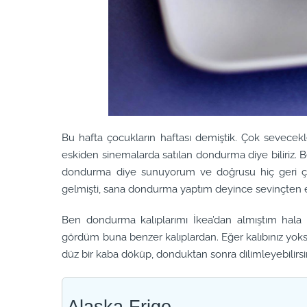
Bu hafta çocukların haftası demiştik. Çok sevecekl
eskiden sinemalarda satılan dondurma diye biliriz. 
dondurma diye sunuyorum ve doğrusu hiç geri çe
gelmişti, sana dondurma yaptım deyince sevinçten e
Ben dondurma kalıplarımı İkea’dan almıştım hala 
gördüm buna benzer kalıplardan. Eğer kalıbınız yoksa 
düz bir kaba döküp, donduktan sonra dilimleyebilirsi