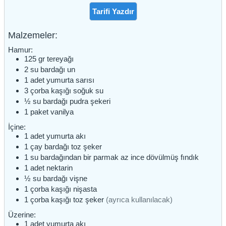
Tarifi Yazdır
Malzemeler:
Hamur:
125
gr
tereyağı
2
su bardağı
un
1
adet
yumurta sarısı
3
çorba kaşığı
soğuk su
½
su bardağı
pudra şekeri
1
paket
vanilya
İçine:
1
adet
yumurta akı
1
çay bardağı
toz şeker
1
su bardağından bir parmak az
ince dövülmüş fındık
1
adet
nektarin
½
su bardağı
vişne
1
çorba kaşığı
nişasta
1
çorba kaşığı
toz şeker
(ayrıca kullanılacak)
Üzerine:
1
adet
yumurta akı