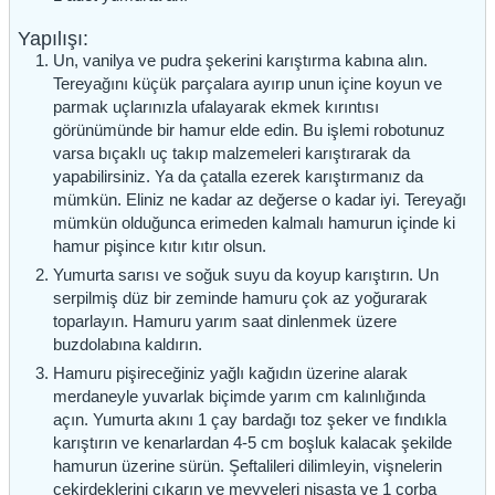
Yapılışı:
Un, vanilya ve pudra şekerini karıştırma kabına alın.
Tereyağını küçük parçalara ayırıp unun içine koyun ve
parmak uçlarınızla ufalayarak ekmek kırıntısı
görünümünde bir hamur elde edin. Bu işlemi robotunuz
varsa bıçaklı uç takıp malzemeleri karıştırarak da
yapabilirsiniz. Ya da çatalla ezerek karıştırmanız da
mümkün. Eliniz ne kadar az değerse o kadar iyi. Tereyağı
mümkün olduğunca erimeden kalmalı hamurun içinde ki
hamur pişince kıtır kıtır olsun.
Yumurta sarısı ve soğuk suyu da koyup karıştırın. Un
serpilmiş düz bir zeminde hamuru çok az yoğurarak
toparlayın. Hamuru yarım saat dinlenmek üzere
buzdolabına kaldırın.
Hamuru pişireceğiniz yağlı kağıdın üzerine alarak
merdaneyle yuvarlak biçimde yarım cm kalınlığında
açın. Yumurta akını 1 çay bardağı toz şeker ve fındıkla
karıştırın ve kenarlardan 4-5 cm boşluk kalacak şekilde
hamurun üzerine sürün. Şeftalileri dilimleyin, vişnelerin
çekirdeklerini çıkarın ve meyveleri nişasta ve 1 çorba