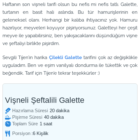
Haftanın son vişneli tarifi olsun bu nefis mi nefis tatlı. Galette,
turtanın en basit hali aslında. Bu tür hamurişlerinin en
geleneksel olanı. Herhangi bir kalıba ihtiyacınız yok. Hamuru
hazırlıyor, meyveleri koyuyor pişiriyorsunuz. Galetteyi her çeşit
meyve ile yapabilirsiniz, ben yakışacaklarını düşündüğüm vişne
ve şeftaliyi birlikte pişirdim.
Sevgili Tijen’in harika
Çilekli Galette
tarifini çok az değişiklikle
uyguladım. Ben ve eşim vanilyalı dondurma ile tükettik ve çok
beğendik. Tarif için Tijen’e tekrar teşekkürler :)
Vişneli Şeftalili Galette
dakika
Hazırlama Süresi
20
dakika
dakika
Pişirme Süresi
40
dakika
saat
Toplam Süre
1
saat
Porsiyon :
6
Kişilik