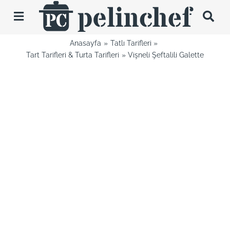
Skip
to
Toggle
content
Navigation
Anasayfa
Tatlı Tarifleri
Tarifler
Tart Tarifleri & Turta Tarifleri
Vişneli Şeftalili Galette
Videolar
Hakkımda
İletişim