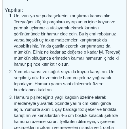
Yapılışı:
Un, vanilya ve pudra şekerini karıştırma kabına alın.
Tereyağını küçük parçalara ayırıp unun içine koyun ve
parmak uçlarınızla ufalayarak ekmek kırıntısı
görünümünde bir hamur elde edin. Bu işlemi robotunuz
varsa bıçaklı uç takıp malzemeleri karıştırarak da
yapabilirsiniz. Ya da çatalla ezerek karıştırmanız da
mümkün. Eliniz ne kadar az değerse o kadar iyi. Tereyağı
mümkün olduğunca erimeden kalmalı hamurun içinde ki
hamur pişince kıtır kıtır olsun.
Yumurta sarısı ve soğuk suyu da koyup karıştırın. Un
serpilmiş düz bir zeminde hamuru çok az yoğurarak
toparlayın. Hamuru yarım saat dinlenmek üzere
buzdolabına kaldırın.
Hamuru pişireceğiniz yağlı kağıdın üzerine alarak
merdaneyle yuvarlak biçimde yarım cm kalınlığında
açın. Yumurta akını 1 çay bardağı toz şeker ve fındıkla
karıştırın ve kenarlardan 4-5 cm boşluk kalacak şekilde
hamurun üzerine sürün. Şeftalileri dilimleyin, vişnelerin
çekirdeklerini çıkarın ve meyveleri nişasta ve 1 çorba