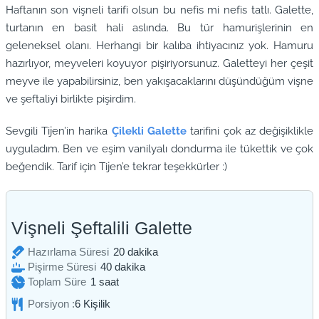
Haftanın son vişneli tarifi olsun bu nefis mi nefis tatlı. Galette,
turtanın en basit hali aslında. Bu tür hamurişlerinin en
geleneksel olanı. Herhangi bir kalıba ihtiyacınız yok. Hamuru
hazırlıyor, meyveleri koyuyor pişiriyorsunuz. Galetteyi her çeşit
meyve ile yapabilirsiniz, ben yakışacaklarını düşündüğüm vişne
ve şeftaliyi birlikte pişirdim.
Sevgili Tijen’in harika
Çilekli Galette
tarifini çok az değişiklikle
uyguladım. Ben ve eşim vanilyalı dondurma ile tükettik ve çok
beğendik. Tarif için Tijen’e tekrar teşekkürler :)
Vişneli Şeftalili Galette
dakika
Hazırlama Süresi
20
dakika
dakika
Pişirme Süresi
40
dakika
saat
Toplam Süre
1
saat
Porsiyon :
6
Kişilik