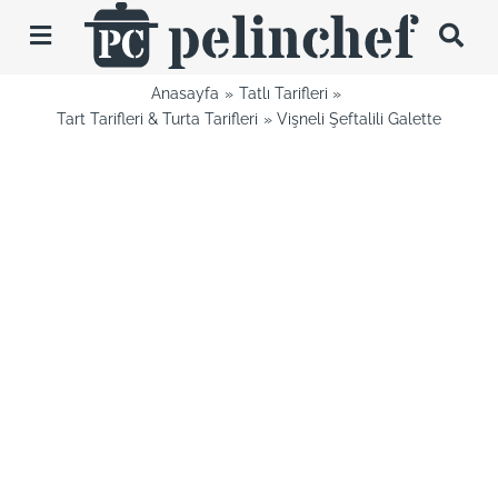
Skip
to
Toggle
content
Navigation
Anasayfa
Tatlı Tarifleri
Tarifler
Tart Tarifleri & Turta Tarifleri
Vişneli Şeftalili Galette
Videolar
Hakkımda
İletişim