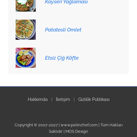
Kayseri Yağlaması
Patatesli Omlet
Etsiz Çiğ Köfte
Hakkımda
|
İletişim
|
Gizlilik Politikası
Copyright © 2007-2027 | www.pelinchef.com | Tüm Hakları
Saklıdır | MOS Design