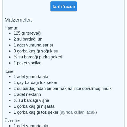
Tarifi Yazdır
Malzemeler:
Hamur:
125
gr
tereyağı
2
su bardağı
un
1
adet
yumurta sarısı
3
çorba kaşığı
soğuk su
½
su bardağı
pudra şekeri
1
paket
vanilya
İçine:
1
adet
yumurta akı
1
çay bardağı
toz şeker
1
su bardağından bir parmak az
ince dövülmüş fındık
1
adet
nektarin
½
su bardağı
vişne
1
çorba kaşığı
nişasta
1
çorba kaşığı
toz şeker
(ayrıca kullanılacak)
Üzerine:
1
adet
yumurta akı