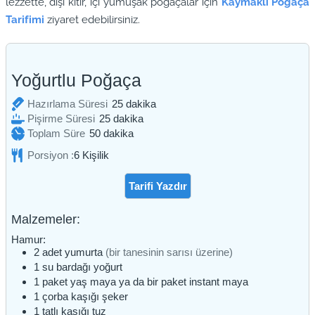
lezzette, dışı kıtır, içi yumuşak poğaçalar için
Kaymaklı Poğaça
Tarifimi
ziyaret edebilirsiniz.
Yoğurtlu Poğaça
dakika
Hazırlama Süresi
25
dakika
dakika
Pişirme Süresi
25
dakika
dakika
Toplam Süre
50
dakika
Porsiyon :
6
Kişilik
Tarifi Yazdır
Malzemeler:
Hamur:
2
adet
yumurta
(bir tanesinin sarısı üzerine)
1
su bardağı
yoğurt
1
paket
yaş maya ya da bir paket instant maya
1
çorba kaşığı
şeker
1
tatlı kaşığı
tuz