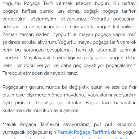
Yoğurtlu Poğaça Tarifi vermek istedim bugün. Bu haftayı
poğaça haftası olarak ilan etmiş, değişik poğaça tarifleri
vereceğimi söylemiştim biliyorsunuz. Yoğurtlu poğaçanın,
adından da anlaşılacağı üzere hamurunda yoğurt kullanılıyor.
Zaman zaman sizden “yoğurt ile mayalı poğaça yapılır mı?”
şeklinde sorular alıyorum. Yoğurtlu mayalı poğaça tarifi vererek
hem bu sorunuzu cevaplamak hem de alternatif sunmak
istedim. Mayalayarak hazırladığımız poğaçalara yoğurt daha
nemli bir doku veriyor ve daha geç bayatlıyor poğaçalarımız.
Tereddüt etmeden deneyebilirsiniz.
Poğaçaların görünümünde bir değişiklik olsun ve size de fikir
olsun diye pişirmeden önce maydanoz yapraklarını yapıştırdım
öyle pişirdim. Oldukça şık oldular. Başka taze baharatları
kullanmak da mümkün aynı şekilde.
Mayalı Poğaça Tariflerini seviyorsanız, puf puf kabarmış,
yumuşacık poğaçalar için
Pamuk Poğaça Tarifimi,
daha yoğun