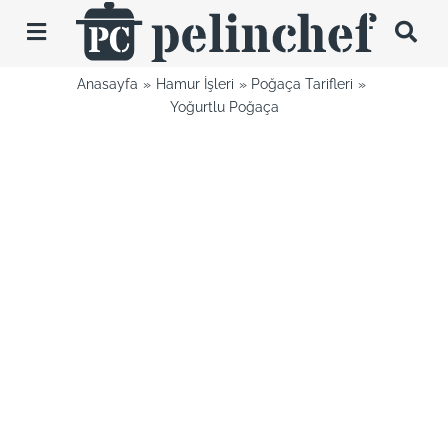
Skip
to
Toggle
content
Navigation
Anasayfa
Hamur İşleri
Poğaça Tarifleri
Tarifler
Yoğurtlu Poğaça
Videolar
Hakkımda
İletişim