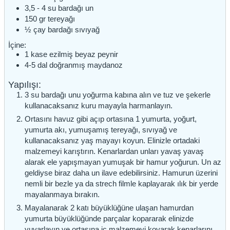
3,5 - 4
su bardağı
un
150
gr
tereyağı
½
çay bardağı
sıvıyağ
İçine:
1
kase
ezilmiş beyaz peynir
4-5
dal
doğranmış maydanoz
Yapılışı:
3 su bardağı unu yoğurma kabına alın ve tuz ve şekerle
kullanacaksanız kuru mayayla harmanlayın.
Ortasını havuz gibi açıp ortasına 1 yumurta, yoğurt,
yumurta akı, yumuşamış tereyağı, sıvıyağ ve
kullanacaksanız yaş mayayı koyun. Elinizle ortadaki
malzemeyi karıştırın. Kenarlardan unları yavaş yavaş
alarak ele yapışmayan yumuşak bir hamur yoğurun. Un az
geldiyse biraz daha un ilave edebilirsiniz. Hamurun üzerini
nemli bir bezle ya da strech filmle kaplayarak ılık bir yerde
mayalanmaya bırakın.
Mayalanarak 2 katı büyüklüğüne ulaşan hamurdan
yumurta büyüklüğünde parçalar kopararak elinizde
yuvarlayın ve ortasına iç malzemeyi koyarak kenarlarını