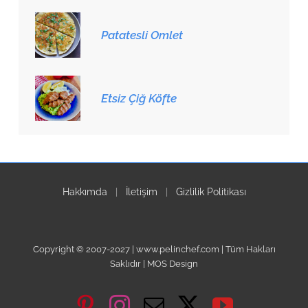
Patatesli Omlet
Etsiz Çiğ Köfte
Hakkımda
|
İletişim
|
Gizlilik Politikası
Copyright © 2007-2027 | www.pelinchef.com | Tüm Hakları
Saklıdır | MOS Design
Pinterest
Instagram
Email
X
YouTube