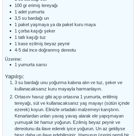
100
gr
erimiş tereyağı
1
adet
yumurta
3,5
su bardağı
un
1
paket
yaşmaya ya da paket kuru maya
1
çorba kaşığı
şeker
1
tatlı kaşığı
tuz
1
kase
ezilmiş beyaz peynir
4-5
dal
ince doğranmış dereotu
Üzerine:
1
yumurta sarısı
Yapılışı:
3 su bardağı unu yoğurma kabına alın ve tuz, şeker ve
kullanacaksanız kuru mayayla harmanlayın.
Ortasını havuz gibi açıp ortasına 1 yumurta, eritilmiş
tereyağı, süt ve kullanacaksanız yaş mayayı (sütün içinde
ezerek) koyun. Elinizle ortadaki malzemeyi karıştırın.
Kenarlardan unları yavaş yavaş alarak ele yapışmayan
yumuşak bir hamur yoğurun. Ezilmiş beyaz peynir ve
dereotunu da ilave ederek iyice yoğurun. Un az geldiyse
biraz daha un ilave edebilirsiniz. Hamurun üzerini nemli bir