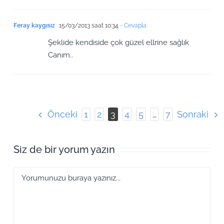
Feray kaygısız
15/03/2013 saat 10:34
- Cevapla
Şeklide kendiside çok güzel ellrine sağlık
Canım..
Önceki
Sonraki
1
2
3
4
5
…
7
Siz de bir yorum yazın
Yorum