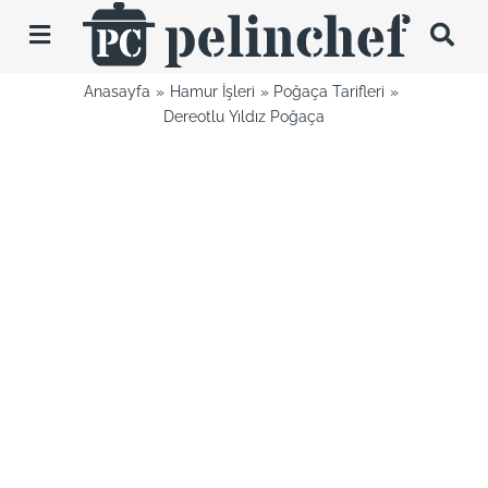
Skip
to
Toggle
content
Navigation
Anasayfa
Hamur İşleri
Poğaça Tarifleri
Tarifler
Dereotlu Yıldız Poğaça
Videolar
Hakkımda
İletişim