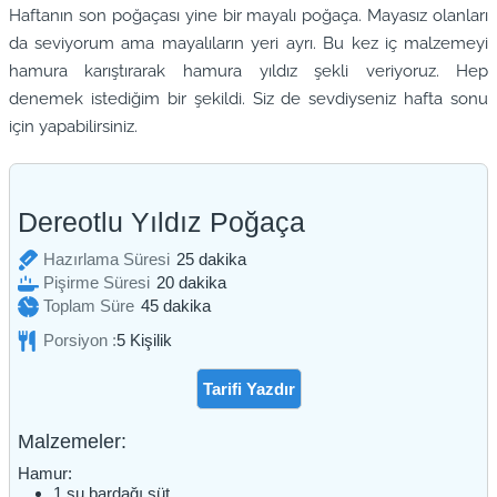
Haftanın son poğaçası yine bir mayalı poğaça. Mayasız olanları
da seviyorum ama mayalıların yeri ayrı. Bu kez iç malzemeyi
hamura karıştırarak hamura yıldız şekli veriyoruz. Hep
denemek istediğim bir şekildi. Siz de sevdiyseniz hafta sonu
için yapabilirsiniz.
Dereotlu Yıldız Poğaça
dakika
Hazırlama Süresi
25
dakika
dakika
Pişirme Süresi
20
dakika
dakika
Toplam Süre
45
dakika
Porsiyon :
5
Kişilik
Tarifi Yazdır
Malzemeler:
Hamur:
1
su bardağı
süt