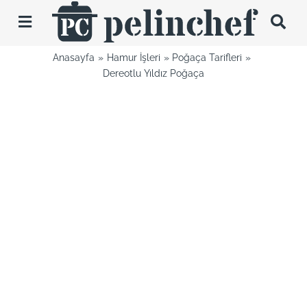
Skip
to
Toggle
content
Navigation
Anasayfa
Hamur İşleri
Poğaça Tarifleri
Tarifler
Dereotlu Yıldız Poğaça
Videolar
Hakkımda
İletişim