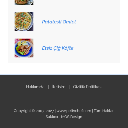
Patatesli Omlet
Etsiz Çiğ Köfte
Hakkımda
|
İletişim
|
Gizlilik Politikası
Copyright © 2007-2027 | www.pelinchef.com | Tüm Hakları
Saklıdır | MOS Design