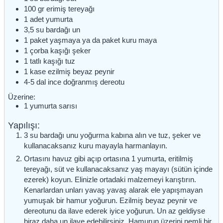
100
gr
erimiş tereyağı
1
adet
yumurta
3,5
su bardağı
un
1
paket
yaşmaya ya da paket kuru maya
1
çorba kaşığı
şeker
1
tatlı kaşığı
tuz
1
kase
ezilmiş beyaz peynir
4-5
dal
ince doğranmış dereotu
Üzerine:
1
yumurta sarısı
Yapılışı:
3 su bardağı unu yoğurma kabına alın ve tuz, şeker ve
kullanacaksanız kuru mayayla harmanlayın.
Ortasını havuz gibi açıp ortasına 1 yumurta, eritilmiş
tereyağı, süt ve kullanacaksanız yaş mayayı (sütün içinde
ezerek) koyun. Elinizle ortadaki malzemeyi karıştırın.
Kenarlardan unları yavaş yavaş alarak ele yapışmayan
yumuşak bir hamur yoğurun. Ezilmiş beyaz peynir ve
dereotunu da ilave ederek iyice yoğurun. Un az geldiyse
biraz daha un ilave edebilirsiniz. Hamurun üzerini nemli bir