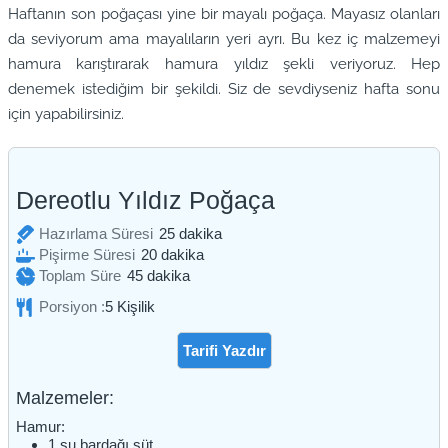
Haftanın son poğaçası yine bir mayalı poğaça. Mayasız olanları
da seviyorum ama mayalıların yeri ayrı. Bu kez iç malzemeyi
hamura karıştırarak hamura yıldız şekli veriyoruz. Hep
denemek istediğim bir şekildi. Siz de sevdiyseniz hafta sonu
için yapabilirsiniz.
Dereotlu Yıldız Poğaça
dakika
Hazırlama Süresi
25
dakika
dakika
Pişirme Süresi
20
dakika
dakika
Toplam Süre
45
dakika
Porsiyon :
5
Kişilik
Tarifi Yazdır
Malzemeler:
Hamur:
1
su bardağı
süt