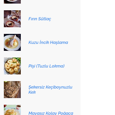
Fırın Sütlaç
Kuzu İncik Haşlama
Pişi (Tuzlu Lokma)
Şekersiz Keçiboynuzlu
Kek
Mayasız Kolay Poğaça