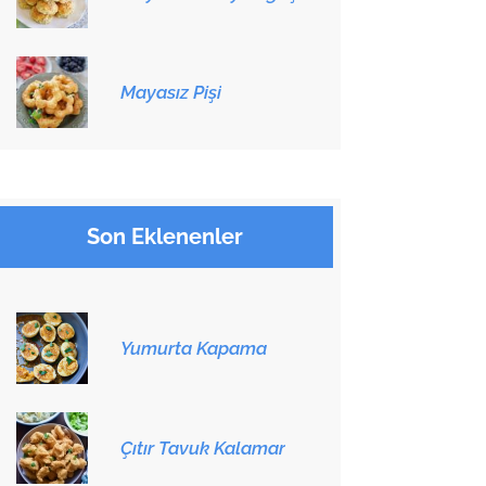
Mayasız Pişi
Son Eklenenler
Yumurta Kapama
Çıtır Tavuk Kalamar