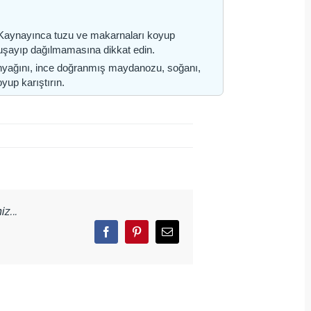
 Kaynayınca tuzu ve makarnaları koyup
şayıp dağılmamasına dikkat edin.
ytinyağını, ince doğranmış maydanozu, soğanı,
yup karıştırın.
z...
Facebook
Pinterest
Email