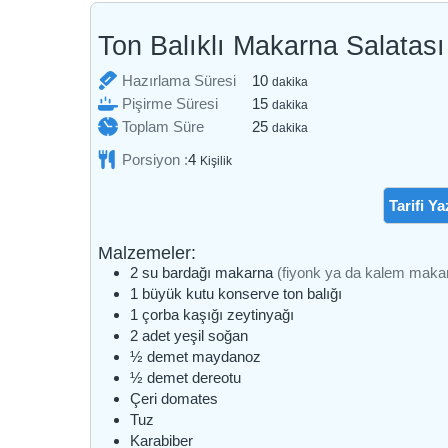
Ton Balıklı Makarna Salatası
dakika
Hazırlama Süresi
10
dakika
dakika
Pişirme Süresi
15
dakika
dakika
Toplam Süre
25
dakika
Porsiyon :
4
Kişilik
Tarifi Ya
Malzemeler:
2
su bardağı
makarna
(fiyonk ya da kalem maka
1
büyük kutu
konserve ton balığı
1
çorba kaşığı
zeytinyağı
2
adet
yeşil soğan
½
demet
maydanoz
½
demet
dereotu
Çeri domates
Tuz
Karabiber