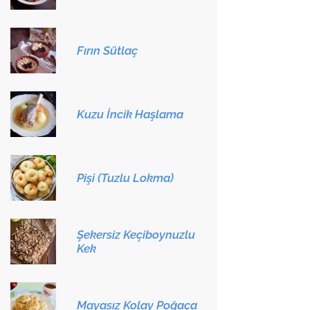
Fırın Sütlaç
Kuzu İncik Haşlama
Pişi (Tuzlu Lokma)
Şekersiz Keçiboynuzlu
Kek
Mayasız Kolay Poğaça