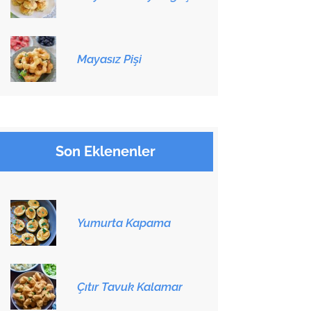
Mayasız Pişi
Son Eklenenler
Yumurta Kapama
Çıtır Tavuk Kalamar