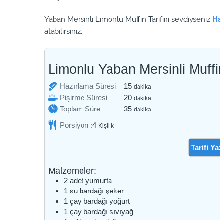
Yaban Mersinli Limonlu Muffin Tarifini sevdiyseniz
Ha
atabilirsiniz.
Limonlu Yaban Mersinli Muffi
dakika
Hazırlama Süresi
15
dakika
dakika
Pişirme Süresi
20
dakika
dakika
Toplam Süre
35
dakika
Porsiyon :
4
Kişilik
Tarifi Ya
Malzemeler:
2
adet
yumurta
1
su bardağı
şeker
1
çay bardağı
yoğurt
1
çay bardağı
sıvıyağ