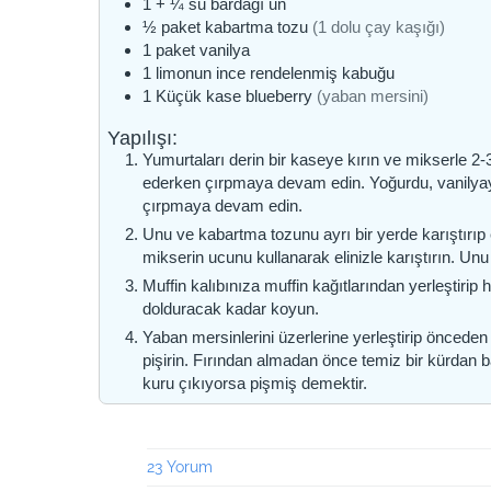
1 + ¼
su bardağı
un
½
paket
kabartma tozu
(1 dolu çay kaşığı)
1
paket
vanilya
1
limonun ince rendelenmiş kabuğu
1
Küçük kase
blueberry
(yaban mersini)
Yapılışı:
Yumurtaları derin bir kaseye kırın ve mikserle 2-
ederken çırpmaya devam edin. Yoğurdu, vanilyayı
çırpmaya devam edin.
Unu ve kabartma tozunu ayrı bir yerde karıştırıp 
mikserin ucunu kullanarak elinizle karıştırın. Un
Muffin kalıbınıza muffin kağıtlarından yerleştirip
dolduracak kadar koyun.
Yaban mersinlerini üzerlerine yerleştirip önceden
pişirin. Fırından almadan önce temiz bir kürdan b
kuru çıkıyorsa pişmiş demektir.
23 Yorum