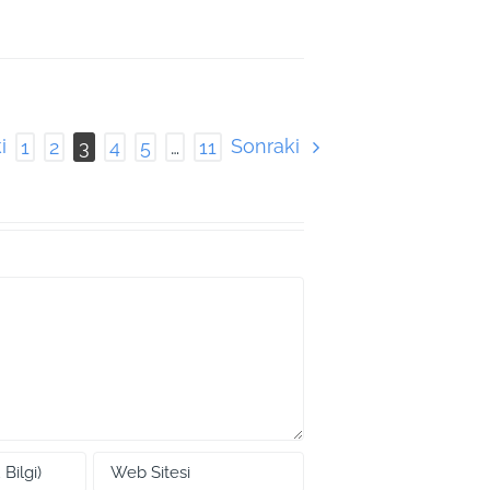
i
Sonraki
1
2
3
4
5
…
11