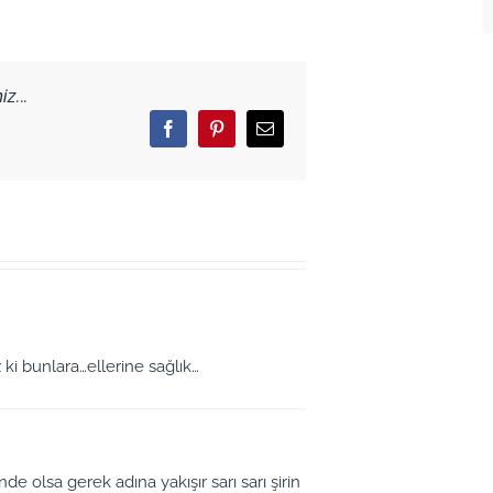
z...
Facebook
Pinterest
Email
ki bunlara…ellerine sağlık…
de olsa gerek adına yakışır sarı sarı şirin