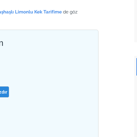
şhaşlı Limonlu Kek Tarifime
de göz
n
zdır