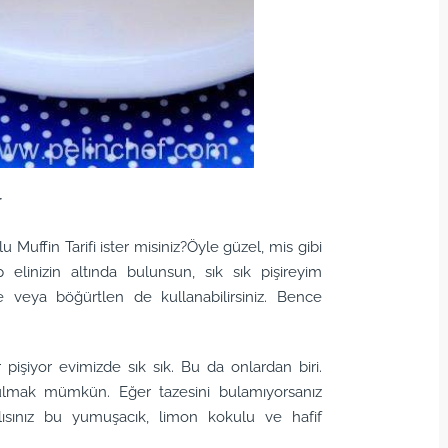
r
uffin Tarifi ister misiniz?Öyle güzel, mis gibi
p elinizin altında bulunsun, sık sık pişireyim
e veya böğürtlen de kullanabilirsiniz. Bence
pişiyor evimizde sık sık. Bu da onlardan biri.
ulmak mümkün. Eğer tazesini bulamıyorsanız
ısınız bu yumuşacık, limon kokulu ve hafif