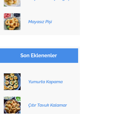
Mayasız Pişi
Son Eklenenler
Yumurta Kapama
Çıtır Tavuk Kalamar