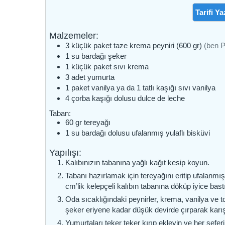
Tarifi Ya
Malzemeler:
3
küçük paket
taze krema peyniri (600 gr)
(ben P
1
su bardağı
şeker
1
küçük paket
sıvı krema
3
adet
yumurta
1
paket
vanilya ya da 1 tatlı kaşığı sıvı vanilya
4
çorba kaşığı dolusu
dulce de leche
Taban:
60
gr
tereyağı
1
su bardağı dolusu
ufalanmış yulaflı bisküvi
Yapılışı:
Kalıbınızın tabanına yağlı kağıt kesip koyun.
Tabanı hazırlamak için tereyağını eritip ufalanmış 
cm’lik kelepçeli kalıbın tabanına döküp iyice bast
Oda sıcaklığındaki peynirler, krema, vanilya ve to
şeker eriyene kadar düşük devirde çırparak karış
Yumurtaları teker teker kırıp ekleyin ve her sefe