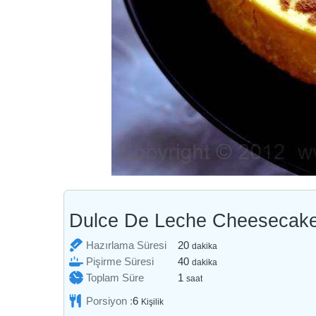
Dulce De Leche Cheesecak
dakika
Hazırlama Süresi
20
dakika
dakika
Pişirme Süresi
40
dakika
saat
Toplam Süre
1
saat
Porsiyon :
6
Kişilik