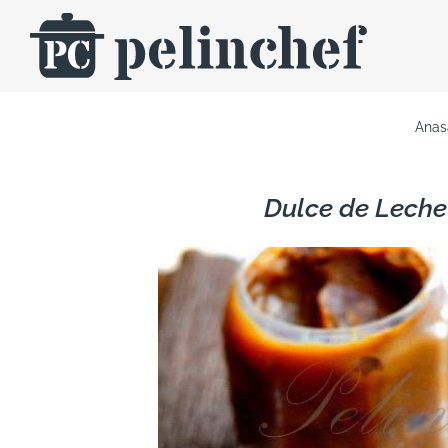
Skip
to
content
Anas
Dulce de Lech