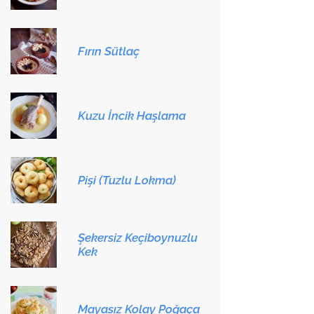
Fırın Sütlaç
Kuzu İncik Haşlama
Pişi (Tuzlu Lokma)
Şekersiz Keçiboynuzlu
Kek
Mayasız Kolay Poğaça