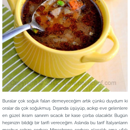
Buralar çok soğuk falan demeyeceğim artık çünkü duydum ki
oralar da çok soğukmuş. Dışarıda üşüyüp, acıkıp eve gelenlere
en güzel ikram sanırım sıcacık bir kase çorba olacaktır. Bugün
hepinizin bildiği bir tarifi vereceğim. Aslında bu tarif İtalyanların
meşhur sebze çorbası Minestrone çorbası olacaktı ama ufak