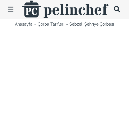
Skip
to
Toggle
content
Navigation
Anasayfa
Çorba Tarifleri
Sebzeli Şehriye Çorbası
Tarifler
Videolar
Hakkımda
İletişim