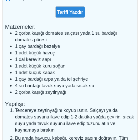
Tarifi Yazdır
Malzemeler:
2
çorba kaşığı
domates salçası yada 1 su bardağı
domates püresi
1
çay bardağı
bezelye
1
adet
küçük havuç
1
dal
kereviz sapı
1
adet
küçük kuru soğan
1
adet
küçük kabak
1
çay bardağı
arpa ya da tel şehriye
4
su bardağı
tavuk suyu yada sıcak su
2
çorba kaşığı
zeytinyağı
Yapılışı:
Tencereye zeytinyağını koyup ısıtın. Salçayı ya da
domates suyunu ilave edip 1-2 dakika yağda çevirin. sıcak
suyu yada tavuk suyunu ilave edip tuzunu atın ve
kaynamaya bırakın.
Bu arada havucu, kabağı, kereviz sapını doğrayın. Tüm