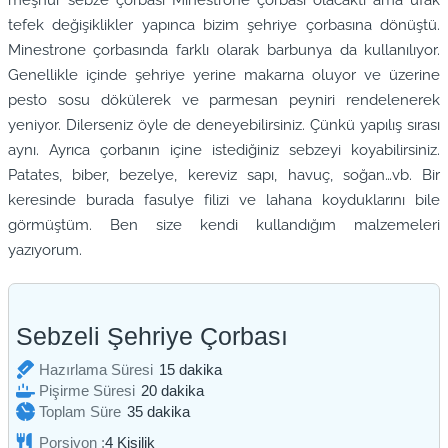
tefek değişiklikler yapınca bizim şehriye çorbasına dönüştü.
Minestrone çorbasında farklı olarak barbunya da kullanılıyor.
Genellikle içinde şehriye yerine makarna oluyor ve üzerine
pesto sosu dökülerek ve parmesan peyniri rendelenerek
yeniyor. Dilerseniz öyle de deneyebilirsiniz. Çünkü yapılış sırası
aynı. Ayrıca çorbanın içine istediğiniz sebzeyi koyabilirsiniz.
Patates, biber, bezelye, kereviz sapı, havuç, soğan…vb. Bir
keresinde burada fasulye filizi ve lahana koyduklarını bile
görmüştüm. Ben size kendi kullandığım malzemeleri
yazıyorum.
Sebzeli Şehriye Çorbası
dakika
Hazırlama Süresi
15
dakika
dakika
Pişirme Süresi
20
dakika
dakika
Toplam Süre
35
dakika
Porsiyon :
4
Kişilik