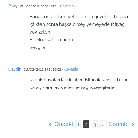
feray
08/02/2012 saat 11:25
- Cevapla
Bana çorba olsun yeter, eh bu güzel çorbayıda
içtikten sonra başka birşey yemeyede ihtiyaç
yok zaten.
Ellerine sağlık canım..
Sevgiler..
u.aydin
08/02/2012 saat 10:02
- Cevapla
soguk havalardaki icini en isitacak sey corba.bu
da agizlara layik.ellerine saglik.sevgilerle.
Önceki
Sonraki
1
2
3
4