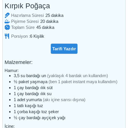
Kırpık Poğaça
dakika
Hazırlama Süresi
25
dakika
dakika
Pişirme Süresi
20
dakika
dakika
Toplam Süre
45
dakika
Porsiyon :
6
Kişilik
Tarifi Yazdır
Malzemeler:
Hamur:
3,5
su bardağı
un
(yaklaşık 4 bardak un kullandım)
½
paket
yaşmaya
(ben 1 paket instant maya kullandım)
1
çay bardağı
ılık süt
1
çay bardağı
ılık su
1
adet
yumurta
(akı içine sarısı dışına)
1
tatlı kaşığı
tuz
1
çorba kaşığı
toz şeker
½
çay bardağı
ayçiçek yağı
İçine: