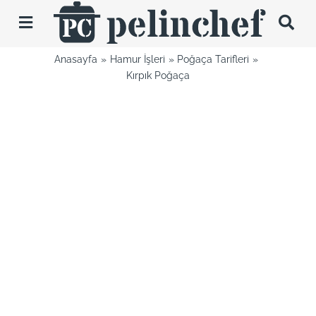
Skip
to
Toggle
content
Navigation
Anasayfa
Hamur İşleri
Poğaça Tarifleri
Tarifler
Kırpık Poğaça
Videolar
Hakkımda
İletişim