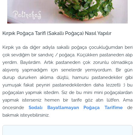
Kırpık Poğaça Tarifi (Sakallı Poğaça) Nasıl Yapılır
Kırpık ya da diğer adıyla sakallı poğaça çocukluğumdan beri
çok sevdiğim bir sandviç / poğaça. Küçükken pastaneden alıp
yerdim. Bayılırdım. Artık pastaneden çok zorunlu olmadıkça
alışveriş yapmadığım için senelerdir yemiyordum. Bir gün
durup dururken aklıma düştü, hamuru pastanedekiler gibi
yumuşak fakat peyniri pastanedekilerden daha lezzetli :) bu
poğaçaları yapmak istedim. Siz de bu mini mini poğaçalardan
yapmak isterseniz hemen bir tarife göz atın lütfen. Ama
öncesinde
Sodalı Bayatlamayan Poğaça Tarifime
de
bakmak isteyebilirsiniz.