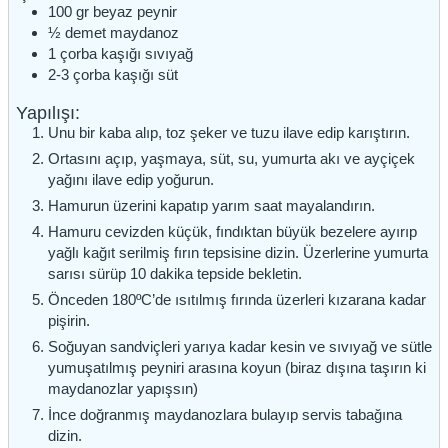
100
gr
beyaz peynir
½
demet
maydanoz
1
çorba kaşığı
sıvıyağ
2-3
çorba kaşığı
süt
Yapılışı:
Unu bir kaba alıp, toz şeker ve tuzu ilave edip karıştırın.
Ortasını açıp, yaşmaya, süt, su, yumurta akı ve ayçiçek
yağını ilave edip yoğurun.
Hamurun üzerini kapatıp yarım saat mayalandırın.
Hamuru cevizden küçük, fındıktan büyük bezelere ayırıp
yağlı kağıt serilmiş fırın tepsisine dizin. Üzerlerine yumurta
sarısı sürüp 10 dakika tepside bekletin.
Önceden 180ºC’de ısıtılmış fırında üzerleri kızarana kadar
pişirin.
Soğuyan sandviçleri yarıya kadar kesin ve sıvıyağ ve sütle
yumuşatılmış peyniri arasına koyun (biraz dışına taşırın ki
maydanozlar yapışsın)
İnce doğranmış maydanozlara bulayıp servis tabağına
dizin.