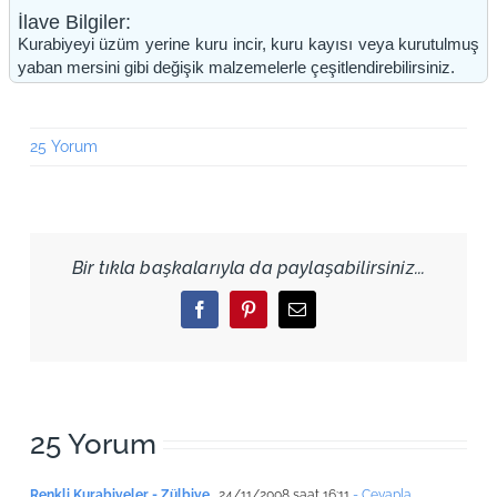
İlave Bilgiler:
Kurabiyeyi üzüm yerine kuru incir, kuru kayısı veya kurutulmuş
yaban mersini gibi değişik malzemelerle çeşitlendirebilirsiniz.
25 Yorum
Bir tıkla başkalarıyla da paylaşabilirsiniz...
Facebook
Pinterest
Email
25 Yorum
Renkli Kurabiyeler - Zülbiye
24/11/2008 saat 16:11
- Cevapla