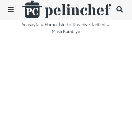
Skip
to
Toggle
content
Navigation
Anasayfa
Hamur İşleri
Kurabiye Tarifleri
Tarifler
Müsli Kurabiye
Videolar
Hakkımda
İletişim