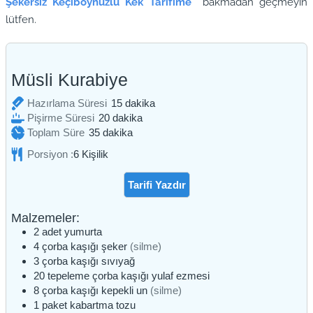
Şekersiz Keçiboynuzlu Kek Tarifime
bakmadan geçmeyin
lütfen.
Müsli Kurabiye
dakika
Hazırlama Süresi
15
dakika
dakika
Pişirme Süresi
20
dakika
dakika
Toplam Süre
35
dakika
Porsiyon :
6
Kişilik
Tarifi Yazdır
Malzemeler:
2
adet
yumurta
4
çorba kaşığı
şeker
(silme)
3
çorba kaşığı
sıvıyağ
20
tepeleme
çorba kaşığı yulaf ezmesi
8
çorba kaşığı
kepekli un
(silme)
1
paket
kabartma tozu