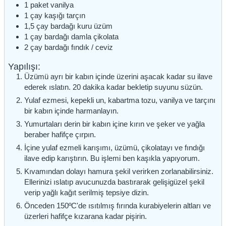
1
paket
vanilya
1
çay kaşığı
tarçın
1,5
çay bardağı
kuru üzüm
1
çay bardağı
damla çikolata
2
çay bardağı
fındık / ceviz
Yapılışı:
Üzümü ayrı bir kabın içinde üzerini aşacak kadar su ilave
ederek ıslatın. 20 dakika kadar bekletip suyunu süzün.
Yulaf ezmesi, kepekli un, kabartma tozu, vanilya ve tarçını
bir kabın içinde harmanlayın.
Yumurtaları derin bir kabın içine kırın ve şeker ve yağla
beraber hafifçe çırpın.
İçine yulaf ezmeli karışımı, üzümü, çikolatayı ve fındığı
ilave edip karıştırın. Bu işlemi ben kaşıkla yapıyorum.
Kıvamından dolayı hamura şekil verirken zorlanabilirsiniz.
Ellerinizi ıslatıp avucunuzda bastırarak gelişigüzel şekil
verip yağlı kağıt serilmiş tepsiye dizin.
Önceden 150ºC'de ısıtılmış fırında kurabiyelerin altları ve
üzerleri hafifçe kızarana kadar pişirin.