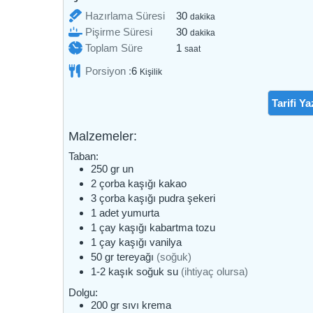
dakika
Hazırlama Süresi
30
dakika
dakika
Pişirme Süresi
30
dakika
saat
Toplam Süre
1
saat
Porsiyon :
6
Kişilik
Tarifi Ya
Malzemeler:
Taban:
250
gr
un
2
çorba kaşığı
kakao
3
çorba kaşığı
pudra şekeri
1
adet
yumurta
1
çay kaşığı
kabartma tozu
1
çay kaşığı
vanilya
50
gr
tereyağı
(soğuk)
1-2
kaşık
soğuk su
(ihtiyaç olursa)
Dolgu:
200
gr
sıvı krema