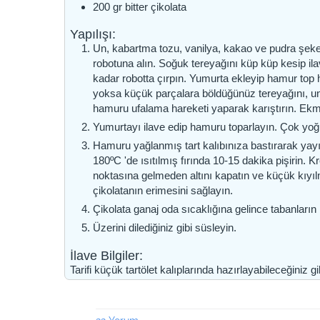
200
gr
bitter çikolata
Yapılışı:
Un, kabartma tozu, vanilya, kakao ve pudra şeker
robotuna alın. Soğuk tereyağını küp küp kesip il
kadar robotta çırpın. Yumurta ekleyip hamur top 
yoksa küçük parçalara böldüğünüz tereyağını, un
hamuru ufalama hareketi yaparak karıştırın. Ekm
Yumurtayı ilave edip hamuru toparlayın. Çok yoğur
Hamuru yağlanmış tart kalıbınıza bastırarak yay
180ºC 'de ısıtılmış fırında 10-15 dakika pişirin.
noktasına gelmeden altını kapatın ve küçük kıyılmı
çikolatanın erimesini sağlayın.
Çikolata ganaj oda sıcaklığına gelince tabanların
Üzerini dilediğiniz gibi süsleyin.
İlave Bilgiler:
Tarifi küçük tartölet kalıplarında hazırlayabileceğiniz g