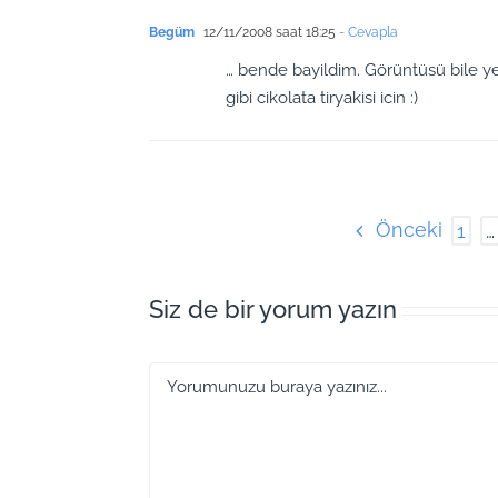
Begüm
12/11/2008 saat 18:25
- Cevapla
… bende bayildim. Görüntüsü bile ye
gibi cikolata tiryakisi icin :)
Önceki
1
…
Siz de bir yorum yazın
Yorum