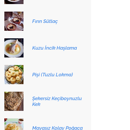
Fırın Sütlaç
Kuzu İncik Haşlama
Pişi (Tuzlu Lokma)
Şekersiz Keçiboynuzlu
Kek
Mayasız Kolay Poğaça