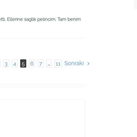
tti. Ellerine saglik pelincim. Tam benim
Sonraki
3
4
5
6
7
…
11