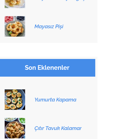
Mayasız Pişi
Son Eklenenler
Yumurta Kapama
Çıtır Tavuk Kalamar