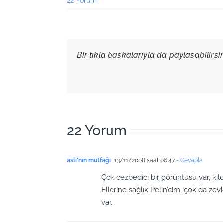
22 Yorum
Bir tıkla başkalarıyla da paylaşabilirsini
22 Yorum
aslı'nın mutfağı
13/11/2008 saat 06:47
- Cevapla
Çok cezbedici bir görüntüsü var, ki
Ellerine sağlık Pelin’cim, çok da zevk
var..