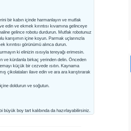
ini bir kabın içinde harmanlayın ve mutfak
ave edin ve ekmek kırıntısı kıvamına gelinceye
haline gelince robotu durdurun. Mutfak robotunuz
lu karışımın içine koyun. Parmak uçlarınızla
ek kırıntısı görünümü alınca durun.
mayın ki elinizin ısısıyla tereyağı erimesin.
ın ve kürdanla birkaç yerinden delin. Önceden
 Kremayı küçük bir cezvede ısıtın. Kaynama
ş çikolataları ilave edin ve ara ara karıştırarak
 içine doldurun ve soğutun.
ibi büyük boy tart kalıbında da hazırlayabilirsiniz.