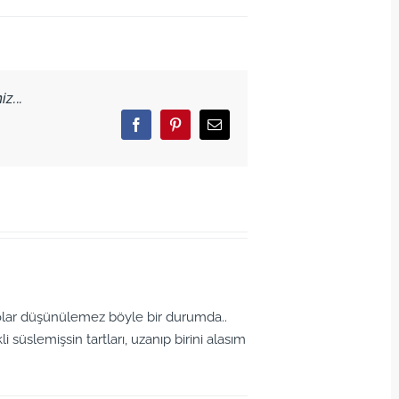
z...
Facebook
Pinterest
Email
lolar düşünülemez böyle bir durumda..
li süslemişsin tartları, uzanıp birini alasım