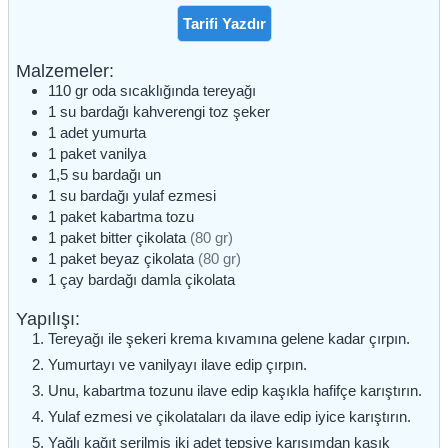
Tarifi Yazdır
Malzemeler:
110
gr
oda sıcaklığında tereyağı
1
su bardağı
kahverengi toz şeker
1
adet
yumurta
1
paket
vanilya
1,5
su bardağı
un
1
su bardağı
yulaf ezmesi
1
paket
kabartma tozu
1
paket
bitter çikolata
(80 gr)
1
paket
beyaz çikolata
(80 gr)
1
çay bardağı
damla çikolata
Yapılışı:
Tereyağı ile şekeri krema kıvamına gelene kadar çırpın.
Yumurtayı ve vanilyayı ilave edip çırpın.
Unu, kabartma tozunu ilave edip kaşıkla hafifçe karıştırın.
Yulaf ezmesi ve çikolataları da ilave edip iyice karıştırın.
Yağlı kağıt serilmiş iki adet tepsiye karışımdan kaşık