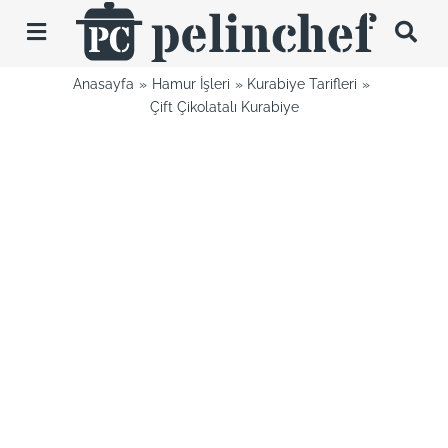
Skip
to
Toggle
content
Navigation
Anasayfa
Hamur İşleri
Kurabiye Tarifleri
Tarifler
Çift Çikolatalı Kurabiye
Videolar
Hakkımda
İletişim