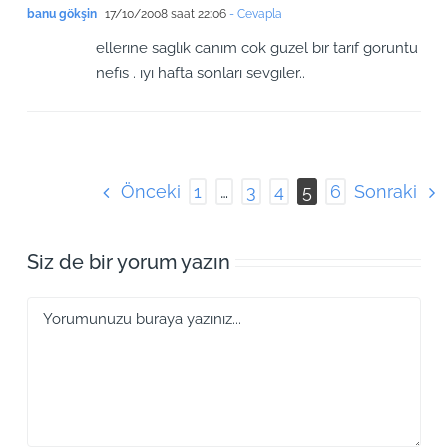
banu gökşin
17/10/2008 saat 22:06
- Cevapla
ellerıne saglık canım cok guzel bır tarıf goruntu
nefıs . ıyı hafta sonları sevgıler..
Önceki
Sonraki
1
…
3
4
5
6
Siz de bir yorum yazın
Yorum