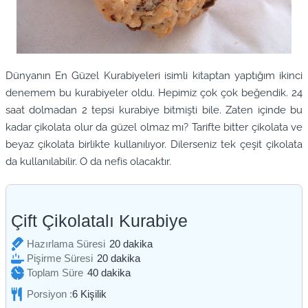
Dünyanın En Güzel Kurabiyeleri isimli kitaptan
yaptığım ikinci
denemem bu kurabiyeler oldu. Hepimiz çok çok beğendik. 24
saat dolmadan 2 tepsi kurabiye bitmişti bile. Zaten içinde bu
kadar çikolata olur da güzel olmaz mı? Tarifte bitter çikolata ve
beyaz çikolata birlikte kullanılıyor. Dilerseniz tek çeşit çikolata
da kullanılabilir. O da nefis olacaktır.
Çift Çikolatalı Kurabiye
dakika
Hazırlama Süresi
20
dakika
dakika
Pişirme Süresi
20
dakika
dakika
Toplam Süre
40
dakika
Porsiyon :
6
Kişilik