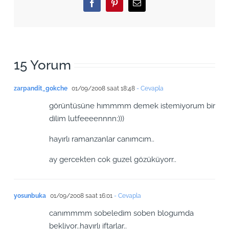
Facebook
Pinterest
Email
15 Yorum
zarpandit_gokche
01/09/2008 saat 18:48
- Cevapla
görüntüsüne hımmmm demek istemiyorum bir
dilim lutfeeeennnn:)))
hayırlı ramanzanlar canımcım..
ay gercekten cok guzel gözüküyorr..
yosunbuka
01/09/2008 saat 16:01
- Cevapla
canımmmm sobeledim soben blogumda
bekliyor..hayırlı iftarlar..