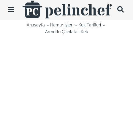
Skip
to
Toggle
content
Navigation
Anasayfa
Hamur İşleri
Kek Tarifleri
Tarifler
Armutlu Çikolatalı Kek
Videolar
Hakkımda
İletişim