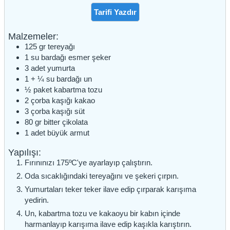
Tarifi Yazdır
Malzemeler:
125
gr
tereyağı
1
su bardağı
esmer şeker
3
adet
yumurta
1 + ¼
su bardağı
un
½
paket
kabartma tozu
2
çorba kaşığı
kakao
3
çorba kaşığı
süt
80
gr
bitter çikolata
1
adet
büyük armut
Yapılışı:
Fırınınızı 175ºC'ye ayarlayıp çalıştırın.
Oda sıcaklığındaki tereyağını ve şekeri çırpın.
Yumurtaları teker teker ilave edip çırparak karışıma
yedirin.
Un, kabartma tozu ve kakaoyu bir kabın içinde
harmanlayıp karışıma ilave edip kaşıkla karıştırın.