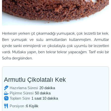
Herkesin yerken çıt çıkarmadığı yumuşacık, çok lezzetli bir kek.
Ben yumuşak ve sulu armutlardan kullanmıştım. Armutlar
içinde sanki erimişlerdi ve çikolatayla çok uyumlu bir lezzetleri
vardı. Mutlaka yapın, ben tekrar tekrar yapacağım. Tarif eski bir
Sofra dergisinden.
Armutlu Çikolatalı Kek
dakika
Hazırlama Süresi
20
dakika
dakika
Pişirme Süresi
50
dakika
saat
dakika
Toplam Süre
1
saat
10
dakika
Porsiyon :
6
Kişilik