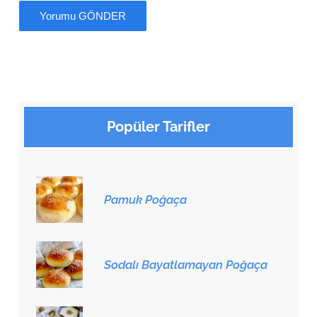
Popüler Tarifler
Pamuk Poğaça
Sodalı Bayatlamayan Poğaça