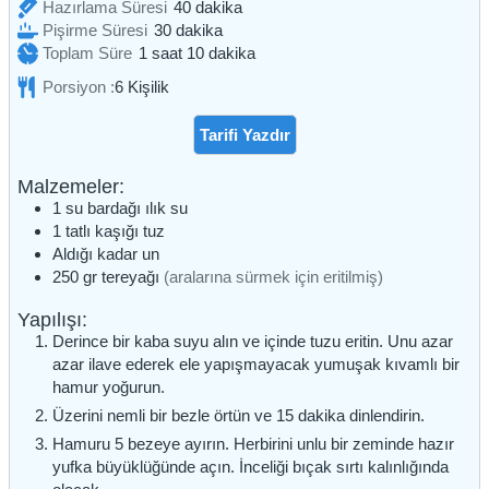
dakika
Hazırlama Süresi
40
dakika
dakika
Pişirme Süresi
30
dakika
saat
dakika
Toplam Süre
1
saat
10
dakika
Porsiyon :
6
Kişilik
Tarifi Yazdır
Malzemeler:
1
su bardağı
ılık su
1
tatlı kaşığı
tuz
Aldığı kadar
un
250
gr
tereyağı
(aralarına sürmek için eritilmiş)
Yapılışı:
Derince bir kaba suyu alın ve içinde tuzu eritin. Unu azar
azar ilave ederek ele yapışmayacak yumuşak kıvamlı bir
hamur yoğurun.
Üzerini nemli bir bezle örtün ve 15 dakika dinlendirin.
Hamuru 5 bezeye ayırın. Herbirini unlu bir zeminde hazır
yufka büyüklüğünde açın. İnceliği bıçak sırtı kalınlığında