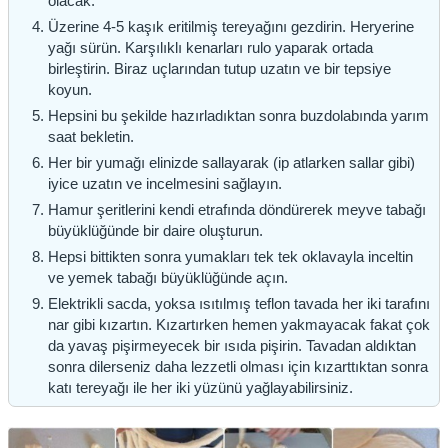
olacak.
Üzerine 4-5 kaşık eritilmiş tereyağını gezdirin. Heryerine
yağı sürün. Karşılıklı kenarları rulo yaparak ortada
birleştirin. Biraz uçlarından tutup uzatın ve bir tepsiye
koyun.
Hepsini bu şekilde hazırladıktan sonra buzdolabında yarım
saat bekletin.
Her bir yumağı elinizde sallayarak (ip atlarken sallar gibi)
iyice uzatın ve incelmesini sağlayın.
Hamur şeritlerini kendi etrafında döndürerek meyve tabağı
büyüklüğünde bir daire oluşturun.
Hepsi bittikten sonra yumakları tek tek oklavayla inceltin
ve yemek tabağı büyüklüğünde açın.
Elektrikli sacda, yoksa ısıtılmış teflon tavada her iki tarafını
nar gibi kızartın. Kızartırken hemen yakmayacak fakat çok
da yavaş pişirmeyecek bir ısıda pişirin. Tavadan aldıktan
sonra dilerseniz daha lezzetli olması için kızarttıktan sonra
katı tereyağı ile her iki yüzünü yağlayabilirsiniz.