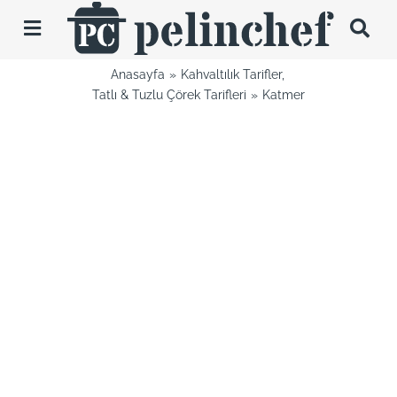
Skip
to
Toggle
content
Navigation
Anasayfa
Kahvaltılık Tarifler
Tarifler
Tatlı & Tuzlu Çörek Tarifleri
Katmer
Videolar
Hakkımda
İletişim