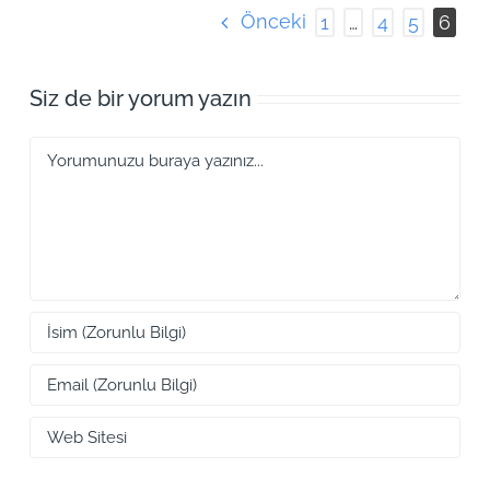
Önceki
1
…
4
5
6
Siz de bir yorum yazın
Yorum