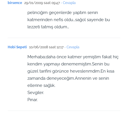
birsence
29/01/2009 saat 09:47
- Cevapla
pelinciğim geçenlerde yaptım senin
katmerinden nefis oldu…sağol sayende bu
lezzeti tatmış oldum…
Hobi Sepeti
10/06/2008 saat 12:17
- Cevapla
Merhaba;daha önce katmer yemiştim fakat hiç
kendim yapmayı denememiştim.Senin bu
güzel tarifini görünce heveslenmdim.En kısa
zamanda deneyeceğim.Annenin ve senin
ellerine sağlık.
Sevgiler.
Pınar.