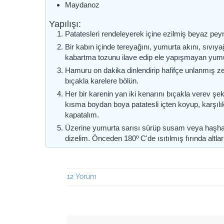
Maydanoz
Yapılışı:
Patatesleri rendeleyerek içine ezilmiş beyaz peyn
Bir kabın içinde tereyağını, yumurta akını, sıvıya
kabartma tozunu ilave edip ele yapışmayan yumu
Hamuru on dakika dinlendirip hafifçe unlanmış 
bıçakla karelere bölün.
Her bir karenin yan iki kenarını bıçakla verev ş
kısma boydan boya patatesli içten koyup, karşılık
kapatalım.
Üzerine yumurta sarısı sürüp susam veya haşhaş
dizelim. Önceden 180º C'de ısıtılmış fırında altlar
12 Yorum