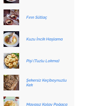
Fırın Sütlaç
Kuzu İncik Haşlama
Pişi (Tuzlu Lokma)
Şekersiz Keçiboynuzlu
Kek
Mayasız Kolay Poğaça