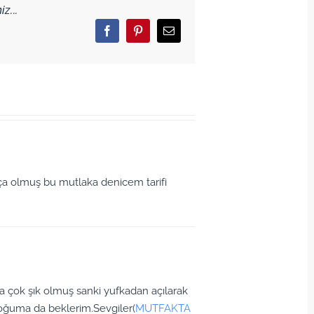
z...
Facebook
Pinterest
Email
ça olmuş bu mutlaka denicem tarifi
ça çok şık olmuş sanki yufkadan açılarak
bloğuma da beklerim.Sevgiler(
MUTFAKTA