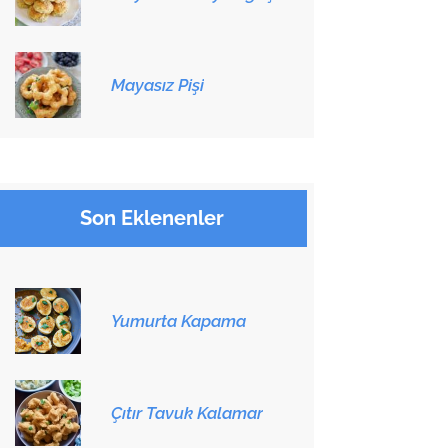
Mayasız Pişi
Son Eklenenler
Yumurta Kapama
Çıtır Tavuk Kalamar