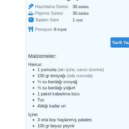
dakika
Hazırlama Süresi
30
dakika
dakika
Pişirme Süresi
30
dakika
saat
Toplam Süre
1
saat
Porsiyon :
6
Kişilik
Tarifi Ya
Malzemeler:
Hamur:
1
yumurta
(akı içine, sarısı üzerine)
100
gr
tereyağı
(oda ısısında)
⅓
su bardağı
sıvıyağ
½
su bardağı
yoğurt
1
paket
kabartma tozu
Tuz
Aldığı kadar
un
İçine:
3
orta boy
haşlanmış patates
100
gr
beyaz peynir