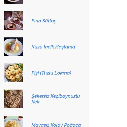
Fırın Sütlaç
Kuzu İncik Haşlama
Pişi (Tuzlu Lokma)
Şekersiz Keçiboynuzlu
Kek
Mayasız Kolay Poğaça