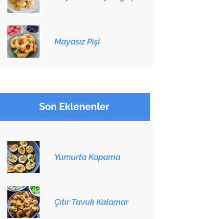
Mayasız Pişi
Son Eklenenler
Yumurta Kapama
Çıtır Tavuk Kalamar