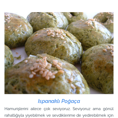
Ispanaklı Poğaça
Hamurişlerini ailece çok seviyoruz. Seviyoruz ama gönül
rahatlığıyla yiyebilmek ve sevdiklerime de yedirebilmek için