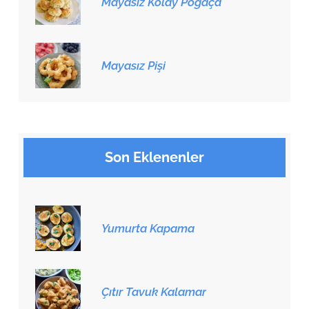
Mayasız Kolay Poğaça
Mayasız Pişi
Son Eklenenler
Yumurta Kapama
Çıtır Tavuk Kalamar