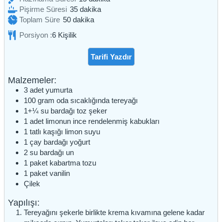
dakika
Pişirme Süresi
35
dakika
dakika
Toplam Süre
50
dakika
Porsiyon :
6
Kişilik
Tarifi Yazdır
Malzemeler:
3
adet
yumurta
100
gram
oda sıcaklığında tereyağı
1+¼
su bardağı
toz şeker
1
adet
limonun ince rendelenmiş kabukları
1
tatlı kaşığı
limon suyu
1
çay bardağı
yoğurt
2
su bardağı
un
1
paket
kabartma tozu
1
paket
vanilin
Çilek
Yapılışı:
Tereyağını şekerle birlikte krema kıvamına gelene kadar