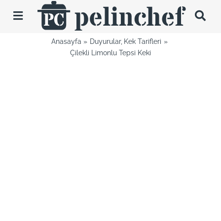
Skip
to
Toggle
content
Navigation
Anasayfa
Duyurular
Kek Tarifleri
Tarifler
Çilekli Limonlu Tepsi Keki
Videolar
Hakkımda
İletişim