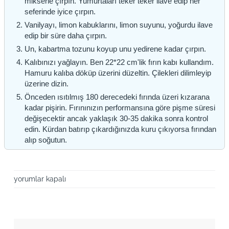
mikserle çırpın. Yumurtaları teker teker ilave edip her
seferinde iyice çırpın.
Vanilyayı, limon kabuklarını, limon suyunu, yoğurdu ilave
edip bir süre daha çırpın.
Un, kabartma tozunu koyup unu yedirene kadar çırpın.
Kalıbınızı yağlayın. Ben 22*22 cm'lik fırın kabı kullandım.
Hamuru kalıba döküp üzerini düzeltin. Çilekleri dilimleyip
üzerine dizin.
Önceden ısıtılmış 180 derecedeki fırında üzeri kızarana
kadar pişirin. Fırınınızın performansına göre pişme süresi
değişecektir ancak yaklaşık 30-35 dakika sonra kontrol
edin. Kürdan batırıp çıkardığınızda kuru çıkıyorsa fırından
alıp soğutun.
Çilekli
yorumlar kapalı
Limonlu
Tepsi
Keki
için