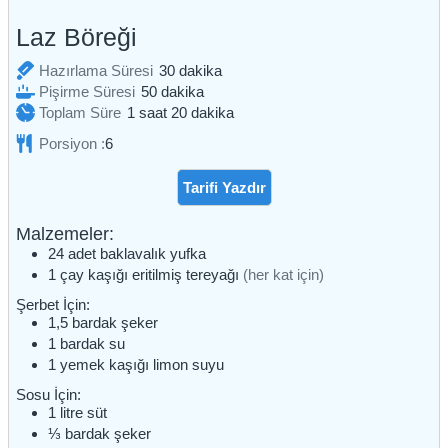
Laz Böreği
dakika
Hazırlama Süresi
30
dakika
dakika
Pişirme Süresi
50
dakika
saat
dakika
Toplam Süre
1
saat
20
dakika
Porsiyon :
6
Tarifi Yazdır
Malzemeler:
24
adet
baklavalık yufka
1
çay kaşığı
eritilmiş tereyağı
(her kat için)
Şerbet İçin:
1,5
bardak
şeker
1
bardak
su
1
yemek kaşığı
limon suyu
Sosu İçin:
1
litre
süt
⅓
bardak
şeker