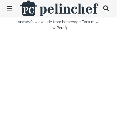
Skip
to
Toggle
content
Navigation
Anasayfa
exclude from homepage
Tanıtım
Tarifler
Laz Böreği
Videolar
Hakkımda
İletişim