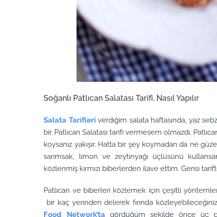
Soğanlı Patlıcan Salatası Tarifi, Nasıl Yapılır
Salata Tarifleri
verdiğim salata haftasında, yaz sebz
bir Patlıcan Salatası tarifi vermesem olmazdı. Patlıc
koysanız yakışır. Hatta bir şey koymadan da ne güzeld
sarımsak, limon ve zeytinyağı üçlüsünü kullans
közlenmiş kırmızı biberlerden ilave ettim. Gerisi tarift
Patlıcan ve biberleri közlemek için çeşitli yöntemler 
bir kaç yerinden delerek fırında közleyebileceğiniz 
Food Network’ta
gördüğüm şekilde önce üç dör