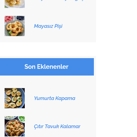
Mayasız Pişi
Son Eklenenler
Yumurta Kapama
Çıtır Tavuk Kalamar