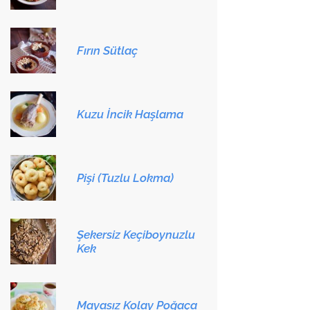
Fırın Sütlaç
Kuzu İncik Haşlama
Pişi (Tuzlu Lokma)
Şekersiz Keçiboynuzlu
Kek
Mayasız Kolay Poğaça