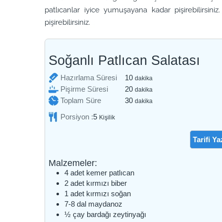
patlıcanlar iyice yumuşayana kadar pişirebilirsi
pişirebilirsiniz.
Soğanlı Patlıcan Salatası
dakika
Hazırlama Süresi
10
dakika
dakika
Pişirme Süresi
20
dakika
dakika
Toplam Süre
30
dakika
Porsiyon :
5
Kişilik
Tarifi Ya
Malzemeler:
4
adet
kemer patlıcan
2
adet
kırmızı biber
1
adet
kırmızı soğan
7-8
dal
maydanoz
½
çay bardağı
zeytinyağı