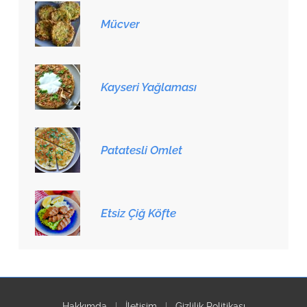
Mücver
Kayseri Yağlaması
Patatesli Omlet
Etsiz Çiğ Köfte
Hakkımda
|
İletişim
|
Gizlilik Politikası