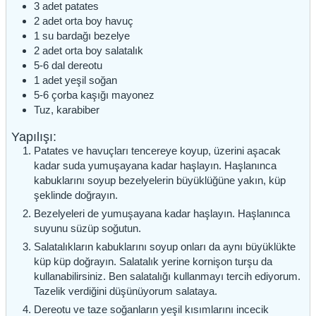
3
adet
patates
2
adet
orta boy havuç
1
su bardağı
bezelye
2
adet
orta boy salatalık
5-6
dal
dereotu
1
adet
yeşil soğan
5-6
çorba kaşığı
mayonez
Tuz, karabiber
Yapılışı:
Patates ve havuçları tencereye koyup, üzerini aşacak
kadar suda yumuşayana kadar haşlayın. Haşlanınca
kabuklarını soyup bezelyelerin büyüklüğüne yakın, küp
şeklinde doğrayın.
Bezelyeleri de yumuşayana kadar haşlayın. Haşlanınca
suyunu süzüp soğutun.
Salatalıkların kabuklarını soyup onları da aynı büyüklükte
küp küp doğrayın. Salatalık yerine kornişon turşu da
kullanabilirsiniz. Ben salatalığı kullanmayı tercih ediyorum.
Tazelik verdiğini düşünüyorum salataya.
Dereotu ve taze soğanların yeşil kısımlarını incecik