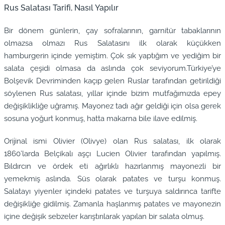
Rus Salatası Tarifi, Nasıl Yapılır
Bir dönem günlerin, çay sofralarının, garnitür tabaklarının
olmazsa olmazı Rus Salatasını ilk olarak küçükken
hamburgerin içinde yemiştim. Çok sık yaptığım ve yediğim bir
salata çeşidi olmasa da aslında çok seviyorum.Türkiye’ye
Bolşevik Devriminden kaçıp gelen Ruslar tarafından getirildiği
söylenen Rus salatası, yıllar içinde bizim mutfağımızda epey
değişiklikliğe uğramış. Mayonez tadı ağır geldiği için olsa gerek
sosuna yoğurt konmuş, hatta makarna bile ilave edilmiş.
Orijinal ismi Olivier (Olivye) olan Rus salatası, ilk olarak
1860’larda Belçikalı aşçı Lucien Olivier tarafından yapılmış.
Bıldırcın ve ördek eti ağırlıklı hazırlanmış mayonezli bir
yemekmiş aslında. Süs olarak patates ve turşu konmuş.
Salatayı yiyenler içindeki patates ve turşuya saldırınca tarifte
değişikliğe gidilmiş. Zamanla haşlanmış patates ve mayonezin
içine değişik sebzeler karıştırılarak yapılan bir salata olmuş.