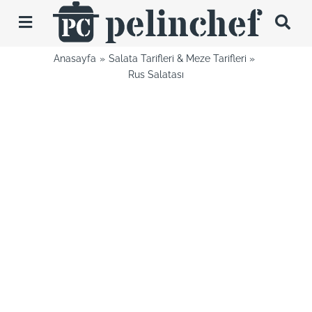
Skip
to
Toggle
content
Navigation
Anasayfa
Salata Tarifleri & Meze Tarifleri
Tarifler
Rus Salatası
Videolar
Hakkımda
İletişim