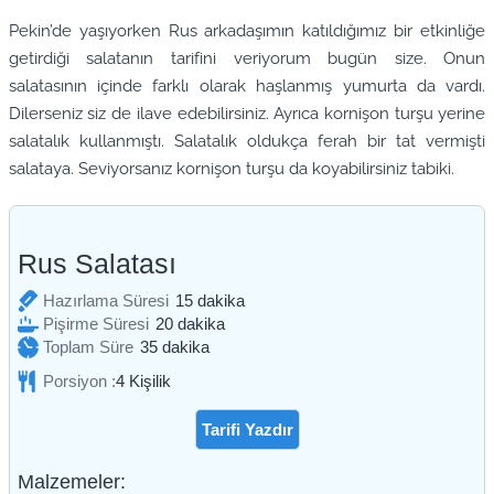
Pekin’de yaşıyorken Rus arkadaşımın katıldığımız bir etkinliğe
getirdiği salatanın tarifini veriyorum bugün size. Onun
salatasının içinde farklı olarak haşlanmış yumurta da vardı.
Dilerseniz siz de ilave edebilirsiniz. Ayrıca kornişon turşu yerine
salatalık kullanmıştı. Salatalık oldukça ferah bir tat vermişti
salataya. Seviyorsanız kornişon turşu da koyabilirsiniz tabiki.
Rus Salatası
dakika
Hazırlama Süresi
15
dakika
dakika
Pişirme Süresi
20
dakika
dakika
Toplam Süre
35
dakika
Porsiyon :
4
Kişilik
Tarifi Yazdır
Malzemeler: