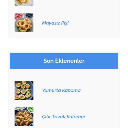
Mayasız Pişi
Son Eklenenler
Yumurta Kapama
Çıtır Tavuk Kalamar