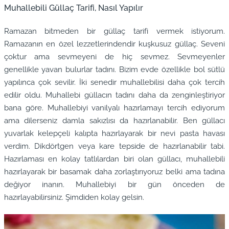
Muhallebili Güllaç Tarifi, Nasıl Yapılır
Ramazan bitmeden bir güllaç tarifi vermek istiyorum.
Ramazanın en özel lezzetlerindendir kuşkusuz güllaç. Seveni
çoktur ama sevmeyeni de hiç sevmez. Sevmeyenler
genellikle yavan bulurlar tadını. Bizim evde özellikle bol sütlü
yapılınca çok sevilir. İki senedir muhallebilisi daha çok tercih
edilir oldu. Muhallebi güllacın tadını daha da zenginleştiriyor
bana göre. Muhallebiyi vanilyalı hazırlamayı tercih ediyorum
ama dilerseniz damla sakızlısı da hazırlanabilir. Ben güllacı
yuvarlak kelepçeli kalıpta hazırlayarak bir nevi pasta havası
verdim. Dikdörtgen veya kare tepside de hazırlanabilir tabi.
Hazırlaması en kolay tatlılardan biri olan güllacı, muhallebili
hazırlayarak bir basamak daha zorlaştırıyoruz belki ama tadına
değiyor inanın. Muhallebiyi bir gün önceden de
hazırlayabilirsiniz. Şimdiden kolay gelsin.