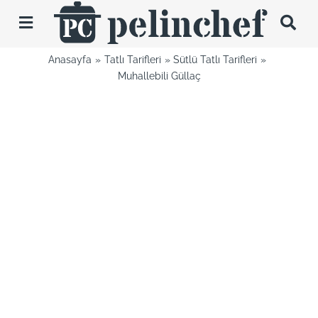
Skip
to
Toggle
content
Navigation
Anasayfa
Tatlı Tarifleri
Sütlü Tatlı Tarifleri
Tarifler
Muhallebili Güllaç
Videolar
Hakkımda
İletişim