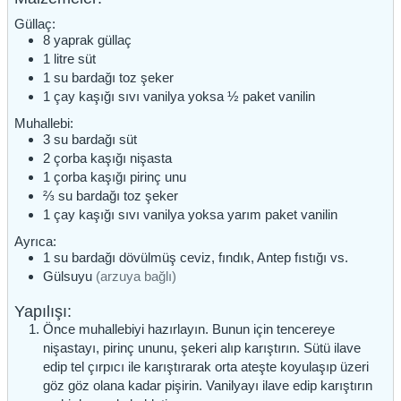
Güllaç:
8
yaprak
güllaç
1
litre
süt
1
su bardağı
toz şeker
1
çay kaşığı
sıvı vanilya yoksa ½ paket vanilin
Muhallebi:
3
su bardağı
süt
2
çorba kaşığı
nişasta
1
çorba kaşığı
pirinç unu
⅔
su bardağı
toz şeker
1
çay kaşığı
sıvı vanilya yoksa yarım paket vanilin
Ayrıca:
1
su bardağı
dövülmüş ceviz, fındık, Antep fıstığı vs.
Gülsuyu
(arzuya bağlı)
Yapılışı:
Önce muhallebiyi hazırlayın. Bunun için tencereye
nişastayı, pirinç ununu, şekeri alıp karıştırın. Sütü ilave
edip tel çırpıcı ile karıştırarak orta ateşte koyulaşıp üzeri
göz göz olana kadar pişirin. Vanilyayı ilave edip karıştırın