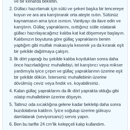
ve bir kenarda bekletin.
Güllacı hazırlamak için sütü ve şekeri başka bir tencereye
koyun ve ara ara karıştırarak orta ateşte ısıtın. Sütünüz
kaynamasın ama iyice ısınsın. Vanilyayı da ilave edin ve
karıştırın. Güllaç yapraklarını, ısıttığınız sütle ıslatarak
güllacı hazırlayacağınız kalıba kat kat döşemeye başlayın.
Kalıbınızın boyutuna göre güllaç yapraklarını benim
yaptığım gibi mutfak makasıyla keserek ya da kırarak eşit
bir şekilde dağıtmaya çalışın.
İlk dört yaprağı bu şekilde kalıba koyduktan sonra daha
önce hazırladığınız muhallebiyi, tel karıştırıcı veya mikser
yardımıyla iyice çırpın ve güllaç yapraklarının üzerine eşit
bir şekilde dökün. İsterseniz muhallebinin üzerine
dövülmüş ceviz veya fındık vs. koyabilirsiniz.
Kalan güllaç yapraklarını da ilk dört yaprakta olduğu gibi
ıslatıp muhallebinin üzerine döşeyin.
Tatlınız oda sıcaklığına gelene kadar bekletip daha sonra
buzdolabına kaldırın. İyice soğutup üzerine gülsuyu
damlatarak (seviyorsanız) servis yapın.
Ben bu tarifte 24 cm’lik kelepçeli kalıp kullandım.