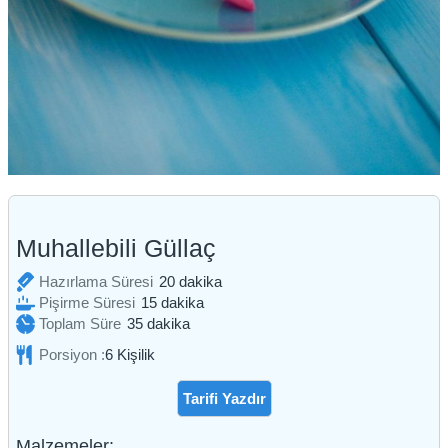
Muhallebili Güllaç
dakika
Hazırlama Süresi
20
dakika
dakika
Pişirme Süresi
15
dakika
dakika
Toplam Süre
35
dakika
Porsiyon :
6
Kişilik
Tarifi Yazdır
Malzemeler: