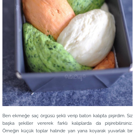
Ben ekmeğe saç örgüsü şekli verip baton kalıpta pişirdim. Siz
başka şekiller vererek farklı kalıplarda da pişirebilirsiniz.
Örneğin küçük toplar halinde yan yana koyarak yuvarlak bir