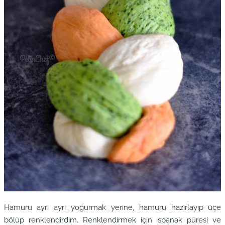
Hamuru ayrı ayrı yoğurmak yerine, hamuru hazırlayıp üçe
bölüp renklendirdim. Renklendirmek için ıspanak püresi ve