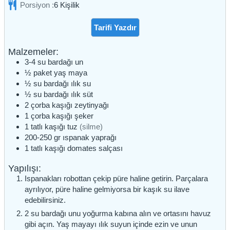
Porsiyon :
6
Kişilik
Tarifi Yazdır
Malzemeler:
3-4
su bardağı
un
½
paket
yaş maya
½
su bardağı
ılık su
½
su bardağı
ılık süt
2
çorba kaşığı
zeytinyağı
1
çorba kaşığı
şeker
1
tatlı kaşığı
tuz
(silme)
200-250
gr
ıspanak yaprağı
1
tatlı kaşığı
domates salçası
Yapılışı:
Ispanakları robottan çekip püre haline getirin. Parçalara
ayrılıyor, püre haline gelmiyorsa bir kaşık su ilave
edebilirsiniz.
2 su bardağı unu yoğurma kabına alın ve ortasını havuz
gibi açın. Yaş mayayı ılık suyun içinde ezin ve unun