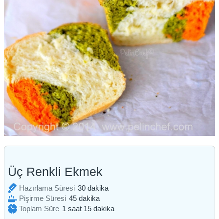
Üç Renkli Ekmek
dakika
Hazırlama Süresi
30
dakika
dakika
Pişirme Süresi
45
dakika
saat
dakika
Toplam Süre
1
saat
15
dakika