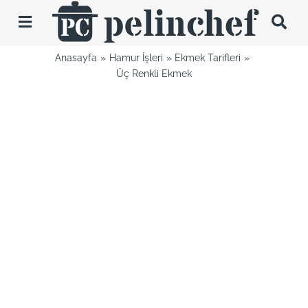
Skip
to
Toggle
content
Navigation
Anasayfa
Hamur İşleri
Ekmek Tarifleri
Tarifler
Üç Renkli Ekmek
Videolar
Hakkımda
İletişim