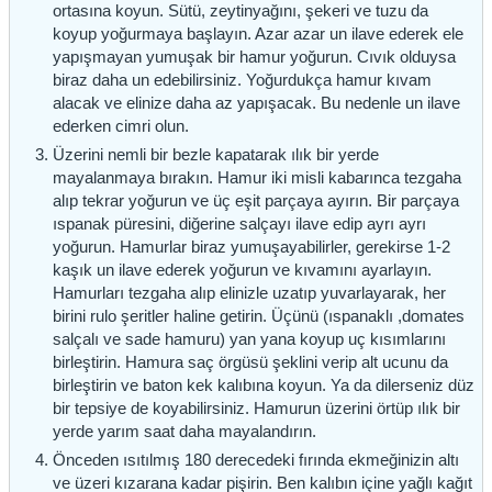
ortasına koyun. Sütü, zeytinyağını, şekeri ve tuzu da
koyup yoğurmaya başlayın. Azar azar un ilave ederek ele
yapışmayan yumuşak bir hamur yoğurun. Cıvık olduysa
biraz daha un edebilirsiniz. Yoğurdukça hamur kıvam
alacak ve elinize daha az yapışacak. Bu nedenle un ilave
ederken cimri olun.
Üzerini nemli bir bezle kapatarak ılık bir yerde
mayalanmaya bırakın. Hamur iki misli kabarınca tezgaha
alıp tekrar yoğurun ve üç eşit parçaya ayırın. Bir parçaya
ıspanak püresini, diğerine salçayı ilave edip ayrı ayrı
yoğurun. Hamurlar biraz yumuşayabilirler, gerekirse 1-2
kaşık un ilave ederek yoğurun ve kıvamını ayarlayın.
Hamurları tezgaha alıp elinizle uzatıp yuvarlayarak, her
birini rulo şeritler haline getirin. Üçünü (ıspanaklı ,domates
salçalı ve sade hamuru) yan yana koyup uç kısımlarını
birleştirin. Hamura saç örgüsü şeklini verip alt ucunu da
birleştirin ve baton kek kalıbına koyun. Ya da dilerseniz düz
bir tepsiye de koyabilirsiniz. Hamurun üzerini örtüp ılık bir
yerde yarım saat daha mayalandırın.
Önceden ısıtılmış 180 derecedeki fırında ekmeğinizin altı
ve üzeri kızarana kadar pişirin. Ben kalıbın içine yağlı kağıt