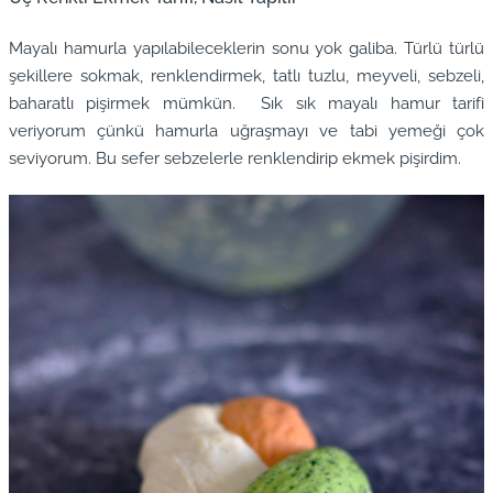
Mayalı hamurla yapılabileceklerin sonu yok galiba. Türlü türlü
şekillere sokmak, renklendirmek, tatlı tuzlu, meyveli, sebzeli,
baharatlı pişirmek mümkün. Sık sık mayalı hamur tarifi
veriyorum çünkü hamurla uğraşmayı ve tabi yemeği çok
seviyorum. Bu sefer sebzelerle renklendirip ekmek pişirdim.