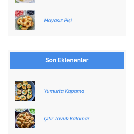
Mayasız Pişi
Son Eklenenler
Yumurta Kapama
Çıtır Tavuk Kalamar