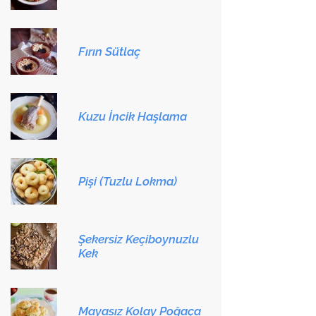
Fırın Sütlaç
Kuzu İncik Haşlama
Pişi (Tuzlu Lokma)
Şekersiz Keçiboynuzlu
Kek
Mayasız Kolay Poğaça