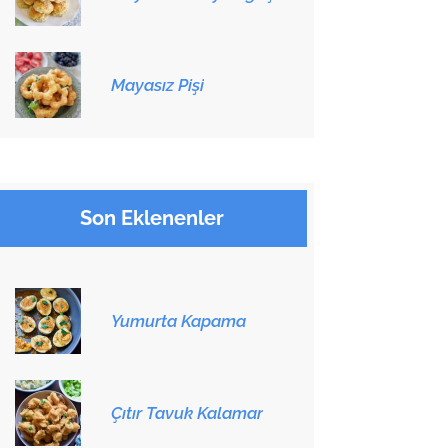
Mayasız Pişi
Son Eklenenler
Yumurta Kapama
Çıtır Tavuk Kalamar