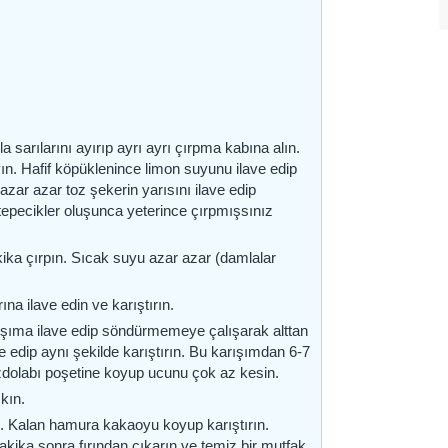
 sarılarını ayırıp ayrı ayrı çırpma kabına alın.
n. Hafif köpüklenince limon suyunu ilave edip
ar azar toz şekerin yarısını ilave edip
tepecikler oluşunca yeterince çırpmışsınız
kika çırpın. Sıcak suyu azar azar (damlalar
ına ilave edin ve karıştırın.
rışıma ilave edip söndürmemeye çalışarak alttan
e edip aynı şekilde karıştırın. Bu karışımdan 6-7
zdolabı poşetine koyup ucunu çok az kesin.
ıkın.
ın. Kalan hamura kakaoyu koyup karıştırın.
dakika sonra fırından çıkarın ve temiz bir mutfak