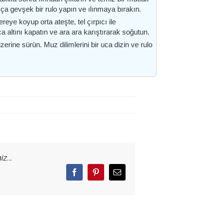
ça gevşek bir rulo yapın ve ılınmaya bırakın.
ye koyup orta ateşte, tel çırpıcı ile
ca altını kapatın ve ara ara karıştırarak soğutun.
rine sürün. Muz dilimlerini bir uca dizin ve rulo
z...
Facebook
Pinterest
Email