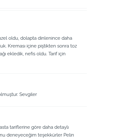
 güzel oldu, dolapta dinlenince daha
yduk. Kreması içine piştikten sonra toz
ı ekledik, nefis oldu. Tarif için
 olmuştur. Sevgiler
pasta tariflerine göre daha detaylı
unu deneyeceğim teşekkürler Pelin