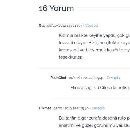
16 Yorum
Gül
09/10/2022 saat 13:07
- Cevapla
Kızımla birlikte keyifle yaptık, çok
lezzetli oluyor. Biz içine çilekte ko
kremşanti ve bir yemek kaşığı tereyağ
teşekkürler.
PelinChef
10/10/2022 saat 09:41
- Cevapla
Elinize sağlık :) Çilek de nefis
Hikmet
02/01/2019 saat 15:49
- Cevapla
Bu tarifin diğer zürafa desenli rulo 
anlatımı ve güzel görünümü var. B