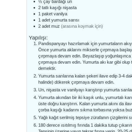
½
çay bardağı
un
2
tatlı kaşığı
nişasta
1
paket
vanilya
1
adet
yumurta sarısı
2
adet
muz
(arasına koymak için)
Yapılışı:
Pandispanyayı hazırlamak için yumurtaların akıyla
Önce yumurta aklarını mikserle çırpmaya başlayı
çırpmaya devam edin. Beyazlaşıp yoğunlaşınca az
çırpmaya devam edin. Yumurta akı kar gibi olup 
demektir.
Yumurta sarılarına kalan şekeri ilave edip 3-4 da
halinde) dökerek çırpmaya devam edin.
Un, nişasta ve vanilyayı karıştırıp yumurta sarılar
Yumurta akından bir iki kaşık unlu, yumurtalı ka
üste doğru karıştırın. Kalan yumurta akını da ilav
çorba kaşığı kadarını sıkma torbasına yoksa bu
Yağlı kağıt serilmiş tepsiye zürafanın çizgilerini s
180 derece ısıtılmış fırında 1 dakika tutup çıkar
Tepsinin üzerine yayın tekrar fırına verin. 20-25 