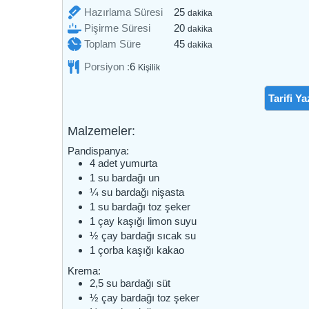
dakika
Hazırlama Süresi
25
dakika
dakika
Pişirme Süresi
20
dakika
dakika
Toplam Süre
45
dakika
Porsiyon :
6
Kişilik
Tarifi Ya
Malzemeler:
Pandispanya:
4
adet
yumurta
1
su bardağı
un
¼
su bardağı
nişasta
1
su bardağı
toz şeker
1
çay kaşığı
limon suyu
½
çay bardağı
sıcak su
1
çorba kaşığı
kakao
Krema:
2,5
su bardağı
süt
½
çay bardağı
toz şeker