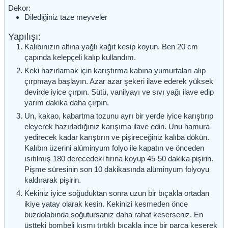
Dekor:
Dilediğiniz taze meyveler
Yapılışı:
Kalıbınızın altına yağlı kağıt kesip koyun. Ben 20 cm
çapında kelepçeli kalıp kullandım.
Keki hazırlamak için karıştırma kabına yumurtaları alıp
çırpmaya başlayın. Azar azar şekeri ilave ederek yüksek
devirde iyice çırpın. Sütü, vanilyayı ve sıvı yağı ilave edip
yarım dakika daha çırpın.
Un, kakao, kabartma tozunu ayrı bir yerde iyice karıştırıp
eleyerek hazırladığınız karışıma ilave edin. Unu hamura
yedirecek kadar karıştırın ve pişireceğiniz kalıba dökün.
Kalıbın üzerini alüminyum folyo ile kapatın ve önceden
ısıtılmış 180 derecedeki fırına koyup 45-50 dakika pişirin.
Pişme süresinin son 10 dakikasında alüminyum folyoyu
kaldırarak pişirin.
Kekiniz iyice soğuduktan sonra uzun bir bıçakla ortadan
ikiye yatay olarak kesin. Kekinizi kesmeden önce
buzdolabında soğutursanız daha rahat keserseniz. En
üstteki bombeli kısmı tırtıklı bıçakla ince bir parça keserek