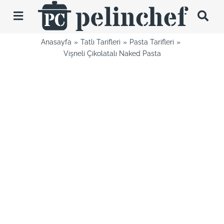
Skip
to
Toggle
content
Navigation
Anasayfa
Tatlı Tarifleri
Pasta Tarifleri
Tarifler
Vişneli Çikolatalı Naked Pasta
Videolar
Hakkımda
İletişim