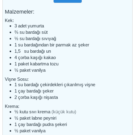
Malzemeler:
Kek:
3
adet
yumurta
⅔
su bardağı
süt
½
su bardağı
sıvıyağ
1
su bardağından bir parmak az
şeker
1,5
su bardağı
un
4
çorba kaşığı
kakao
1
paket
kabartma tozu
½
paket
vanilya
Vişne Sosu:
1
su bardağı
çekirdekleri çıkarılmış vişne
1
çay bardağı
şeker
2
çorba kaşığı
nişasta
Krema:
½
kutu
sıvı krema
(küçük kutu)
½
paket
labne peyniri
1
çay bardağı
pudra şekeri
½
paket
vanilya