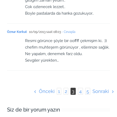
gittigim zaman yedim..
Cok ozlenecek lezzet..
Boyle pastalarda da harika gozukuyor..
Öznur Korkut
10/09/2013 saat 08:03
- Cevapla
Resmi görünce şöyle bir ooffff çekmişim ki.. :))
chefim muhteşem görünüyor , ellerinize sağlık.
Ne yapalım, denemek farz oldu.
Sevgiler yürekten…
Önceki
Sonraki
1
2
3
4
5
Siz de bir yorum yazın