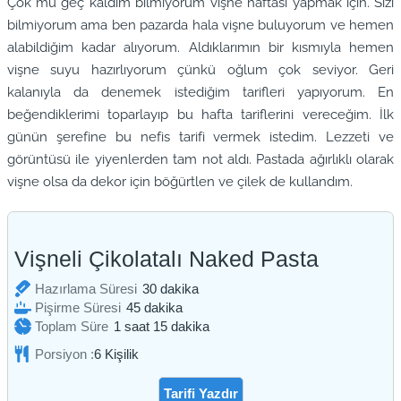
Çok mu geç kaldım bilmiyorum vişne haftası yapmak için. Sizi
bilmiyorum ama ben pazarda hala vişne buluyorum ve hemen
alabildiğim kadar alıyorum. Aldıklarımın bir kısmıyla hemen
vişne suyu hazırlıyorum çünkü oğlum çok seviyor. Geri
kalanıyla da denemek istediğim tarifleri yapıyorum. En
beğendiklerimi toparlayıp bu hafta tariflerini vereceğim. İlk
günün şerefine bu nefis tarifi vermek istedim. Lezzeti ve
görüntüsü ile yiyenlerden tam not aldı. Pastada ağırlıklı olarak
vişne olsa da dekor için böğürtlen ve çilek de kullandım.
Vişneli Çikolatalı Naked Pasta
dakika
Hazırlama Süresi
30
dakika
dakika
Pişirme Süresi
45
dakika
saat
dakika
Toplam Süre
1
saat
15
dakika
Porsiyon :
6
Kişilik
Tarifi Yazdır