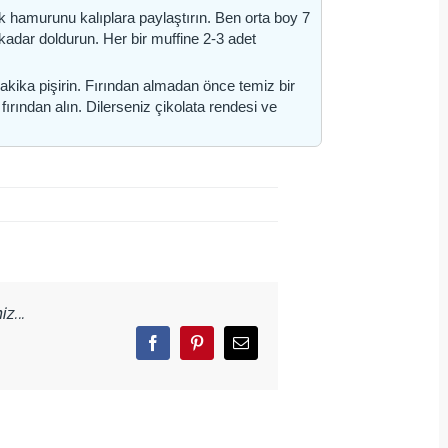
Kek hamurunu kalıplara paylaştırın. Ben orta boy 7
a kadar doldurun. Her bir muffine 2-3 adet
akika pişirin. Fırından almadan önce temiz bir
fırından alın. Dilerseniz çikolata rendesi ve
z...
Facebook
Pinterest
Email