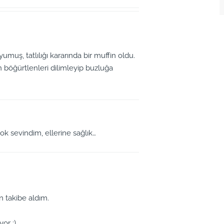
muş, tatlılığı kararında bir muffin oldu.
in böğürtlenleri dilimleyip buzluğa
k sevindim, ellerine sağlık…
 takibe aldım.
yor :)