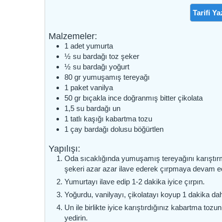
Tarifi Ya
Malzemeler:
1
adet
yumurta
½
su bardağı
toz şeker
½
su bardağı
yoğurt
80
gr
yumuşamış tereyağı
1
paket
vanilya
50
gr
bıçakla ince doğranmış bitter çikolata
1,5
su bardağı
un
1
tatlı kaşığı
kabartma tozu
1
çay bardağı dolusu
böğürtlen
Yapılışı:
Oda sıcaklığında yumuşamış tereyağını karıştır
şekeri azar azar ilave ederek çırpmaya devam e
Yumurtayı ilave edip 1-2 dakika iyice çırpın.
Yoğurdu, vanilyayı, çikolatayı koyup 1 dakika dah
Un ile birlikte iyice karıştırdığınız kabartma toz
yedirin.