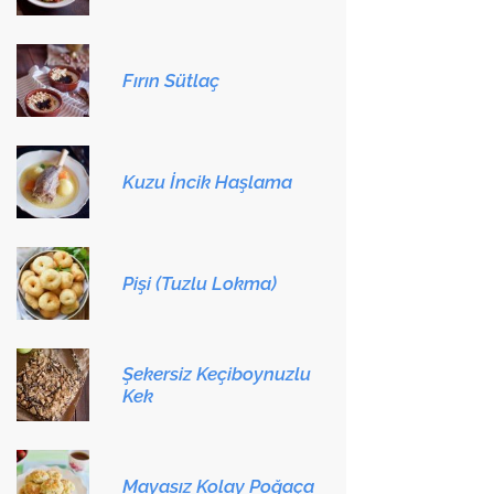
Fırın Sütlaç
Kuzu İncik Haşlama
Pişi (Tuzlu Lokma)
Şekersiz Keçiboynuzlu
Kek
Mayasız Kolay Poğaça