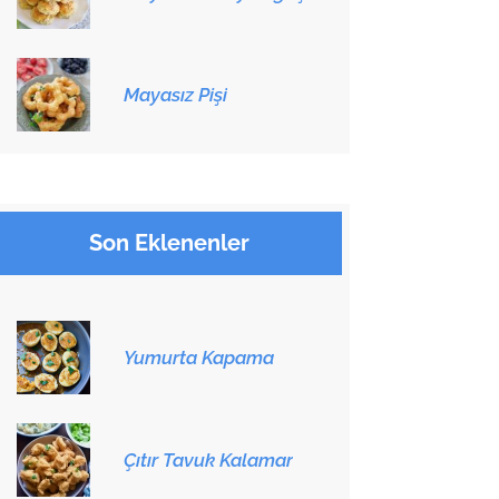
Mayasız Pişi
Son Eklenenler
Yumurta Kapama
Çıtır Tavuk Kalamar