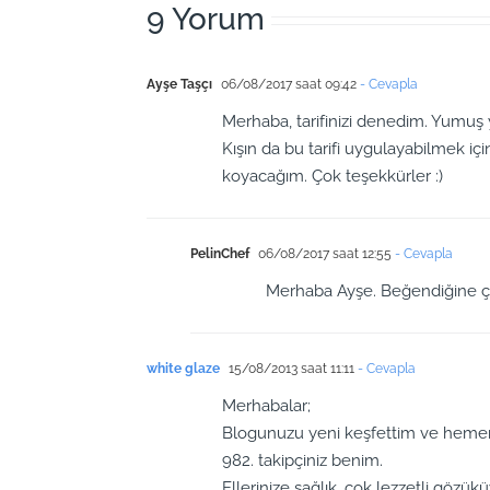
9 Yorum
Ayşe Taşçı
06/08/2017 saat 09:42
- Cevapla
Merhaba, tarifinizi denedim. Yumuş yu
Kışın da bu tarifi uygulayabilmek iç
koyacağım. Çok teşekkürler :)
PelinChef
06/08/2017 saat 12:55
- Cevapla
Merhaba Ayşe. Beğendiğine ço
white glaze
15/08/2013 saat 11:11
- Cevapla
Merhabalar;
Blogunuzu yeni keşfettim ve hemen
982. takipçiniz benim.
Ellerinize sağlık, çok lezzetli gözükü