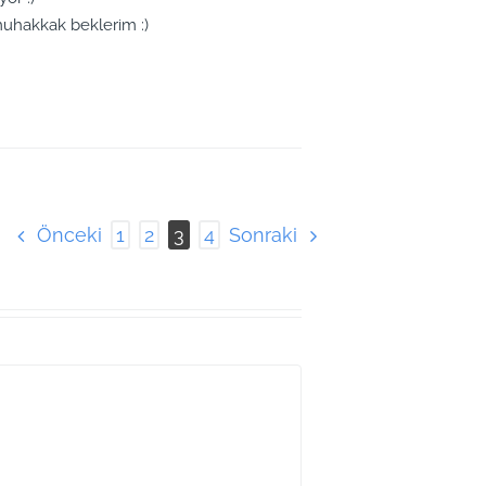
 muhakkak beklerim :)
Önceki
Sonraki
1
2
3
4