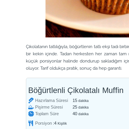
Çikolatanın tatlılığıyla, böğürtlenin tatlı ekşi tadı bi
bir kekin içinde. Tadan herkesten her zaman tam n
küçük porsiyonlar halinde dondurup sakladığım i
oluyor. Tarif oldukça pratik, sonuç da hep garanti.
Böğürtlenli Çikolatalı Muffin
dakika
Hazırlama Süresi
15
dakika
dakika
Pişirme Süresi
25
dakika
dakika
Toplam Süre
40
dakika
Porsiyon :
4
Kişilik