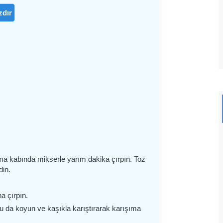
zdır
ma kabında mikserle yarım dakika çırpın. Toz
din.
a çırpın.
unu da koyun ve kaşıkla karıştırarak karışıma