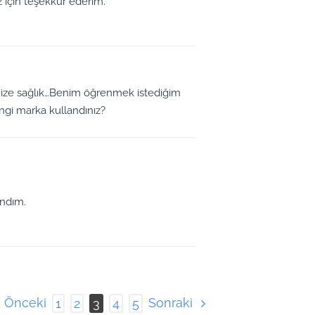
iz için teşekkür ederim.
nize sağlık…Benim öğrenmek istediğim
angi marka kullandınız?
andım.
Önceki
Sonraki
1
2
3
4
5