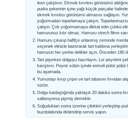
iken çalıştırın. Ekmek kırıntısı görünümü aldığ
pudra şekerinin içine yağı küçük parçalar halind
ekmek kırıntısı görünümü almasını sağlayın. Yum
yoğurmadan toparlamaya çalışın. Toparlanmazsa b
çalışın. Çok yoğurmamaya dikkat edin çünkü elini
hamurunuz kıtır olmaz. Hamuru strech filme sarı
Hamuru çıkarıp hafifçe unlanmış zeminde merdane i
seçenek elinizle bastırarak tart kalıbına yerleşti
hamurun her yerine delikler açın. Önceden 180 der
Tart pişerken dolguyu hazırlayın. Lor peynirini şek
karıştırın. Peynir sütün içinde erimeli pütür pütür
bu aşamada.
Yumurtayı kırıp çırpın ve tart tabanını fırından alı
sürün.
Dolgu katılaştığında yaklaşık 20 dakika sonra fırı
sallanıyorsa pişmiş demektir.
Soğuduktan sonra üzerine çilekleri yerleştirip pu
buzdolabında dinlendirip servis yapın.