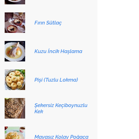
Fırın Sütlaç
Kuzu İncik Haşlama
Pişi (Tuzlu Lokma)
Şekersiz Keçiboynuzlu
Kek
Mayasız Kolay Poğaça