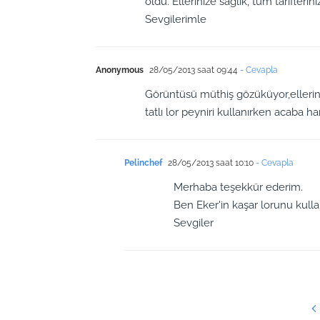
oldu. Ellerinize sağlık, tüm tariflerin
Sevgilerimle
Anonymous
28/05/2013 saat 09:44
- Cevapla
Görüntüsü müthiş gözüküyor,elleri
tatlı lor peyniri kullanırken acaba h
Pelinchef
28/05/2013 saat 10:10
- Cevapla
Merhaba teşekkür ederim.
Ben Eker'in kaşar lorunu kull
Sevgiler