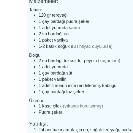
Malzemeler:
Taban:
120
gr
tereyağı
1
çay bardağı
pudra şekeri
1
adet
yumurta sarısı
2
su bardağı
un
1
paket
vanilya
1-2
kaşık
soğuk su
(ihtiyaç duyulursa)
Dolgu:
2
su bardağı
tuzsuz lor peyniri
(kaşar loru)
1
adet
yumurta
1
çay bardağı
süt
1
paket
vanilin
1
adet
limonun ince rendelenmiş kabuğu
1
çay bardağı
toz şeker
Üzerine:
1
kase
çilek
(yıkanıp kurulanmış)
Pudra şekeri
Yapılışı:
Tabanı hazırlamak için un, soğuk tereyağı, pudra 