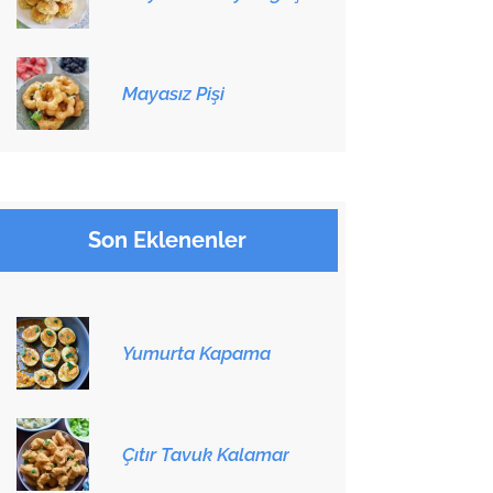
Mayasız Pişi
Son Eklenenler
Yumurta Kapama
Çıtır Tavuk Kalamar