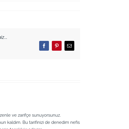
z...
Facebook
Pinterest
Email
özenle ve zarifçe sunuyorsunuz.
un kaldım. Bu tarifinizi de denedim nefis