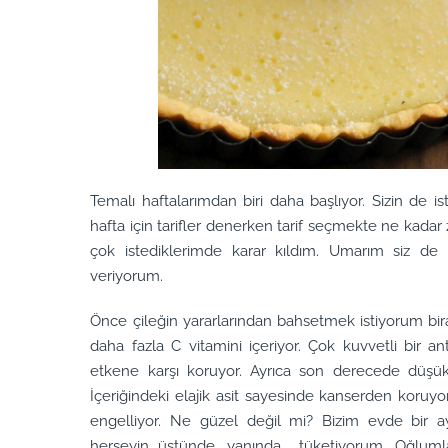
Temalı haftalarımdan biri daha başlıyor. Sizin de ist
hafta için tarifler denerken tarif seçmekte ne kad
çok istediklerimde karar kıldım. Umarım siz de 
veriyorum.
Önce çileğin yararlarından bahsetmek istiyorum bira
daha fazla C vitamini içeriyor. Çok kuvvetli bir an
etkene karşı koruyor. Ayrıca son derecede düşük 
İçeriğindeki elajik asit sayesinde kanserden koruyor.
engelliyor. Ne güzel değil mi? Bizim evde bir a
herşeyin üstünde, yanında tüketiyorum. Oğlumla 