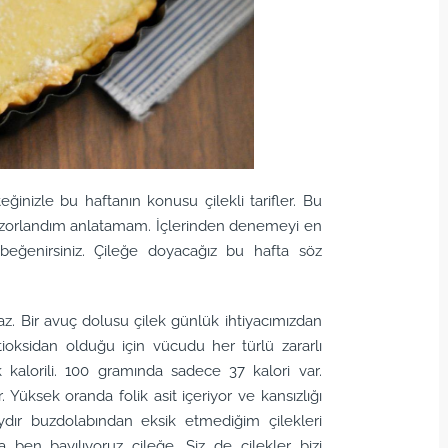
eğinizle bu haftanın konusu çilekli tarifler. Bu
ar zorlandım anlatamam. İçlerinden denemeyi en
beğenirsiniz. Çileğe doyacağız bu hafta söz
z. Bir avuç dolusu çilek günlük ihtiyacımızdan
tioksidan olduğu için vücudu her türlü zararlı
kalorili. 100 gramında sadece 37 kalori var.
 Yüksek oranda folik asit içeriyor ve kansızlığı
ydır buzdolabından eksik etmediğim çilekleri
ben bayılıyoruz çileğe. Siz de çilekler bizi