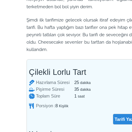
terketmeden bol bol yiyin derim.
Şimdi ilk tarifimize gelecek olursak itiraf edeyim ç
tarifi. Bu hafta yaptığım bazı tarifler ona pek hita
peynirli tatlıları çok seviyor. Bu tarifi de seveceğin
oldu. Cheesecake sevenler bu tarttan da hoşlanabilir
kullandım.
Çilekli Lorlu Tart
dakika
Hazırlama Süresi
25
dakika
dakika
Pişirme Süresi
35
dakika
saat
Toplam Süre
1
saat
Porsiyon :
8
Kişilik
Tarifi Ya