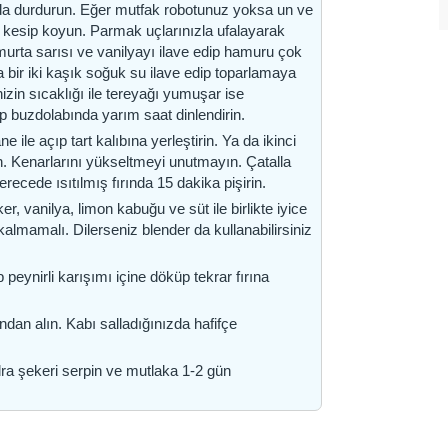
ında durdurun. Eğer mutfak robotunuz yoksa un ve
e kesip koyun. Parmak uçlarınızla ufalayarak
urta sarısı ve vanilyayı ilave edip hamuru çok
ir iki kaşık soğuk su ilave edip toparlamaya
zin sıcaklığı ile tereyağı yumuşar ise
p buzdolabında yarım saat dinlendirin.
le açıp tart kalıbına yerleştirin. Ya da ikinci
rin. Kenarlarını yükseltmeyi unutmayın. Çatalla
ecede ısıtılmış fırında 15 dakika pişirin.
er, vanilya, limon kabuğu ve süt ile birlikte iyice
 kalmamalı. Dilerseniz blender da kullanabilirsiniz
p peynirli karışımı içine döküp tekrar fırına
ndan alın. Kabı salladığınızda hafifçe
dra şekeri serpin ve mutlaka 1-2 gün