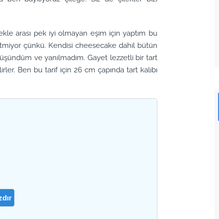
ilekle arası pek iyi olmayan eşim için yaptım bu
p etmiyor çünkü. Kendisi cheesecake dahil bütün
i düşündüm ve yanılmadım. Gayet lezzetli bir tart
ler. Ben bu tarif için 26 cm çapında tart kalıbı
zdır