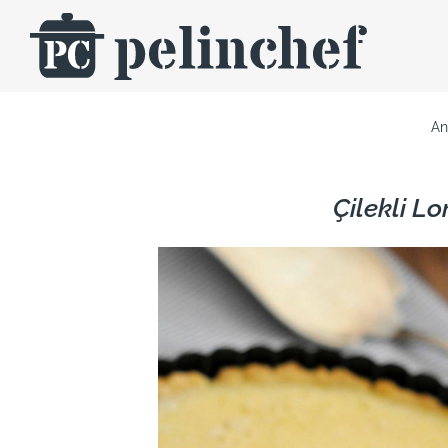
Skip
to
content
An
Çilekli Lo