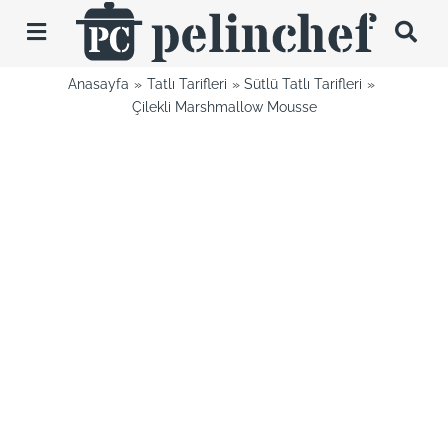
Skip
to
Toggle
content
Navigation
Anasayfa
Tatlı Tarifleri
Sütlü Tatlı Tarifleri
Tarifler
Çilekli Marshmallow Mousse
Videolar
Hakkımda
İletişim