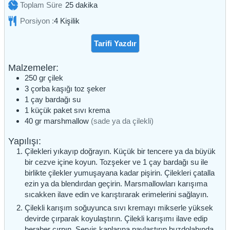
dakika
Toplam Süre
25
dakika
Porsiyon :
4
Kişilik
Tarifi Yazdır
Malzemeler:
250
gr
çilek
3
çorba kaşığı
toz şeker
1
çay bardağı
su
1
küçük paket
sıvı krema
40
gr
marshmallow
(sade ya da çilekli)
Yapılışı:
Çilekleri yıkayıp doğrayın. Küçük bir tencere ya da büyük
bir cezve içine koyun. Tozşeker ve 1 çay bardağı su ile
birlikte çilekler yumuşayana kadar pişirin. Çilekleri çatalla
ezin ya da blendırdan geçirin. Marsmallowları karışıma
sıcakken ilave edin ve karıştırarak erimelerini sağlayın.
Çilekli karışım soğuyunca sıvı kremayı mikserle yüksek
devirde çırparak koyulaştırın. Çilekli karışımı ilave edip
beraber çırpın. Servis kaplarına paylaştırıp buzdolabında