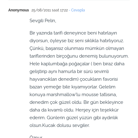
Anonymous
25/08/2011 saat 17:22
- Cevapla
Sevgili Pelin,
Bir yazında tarifi deneyince beni hatırlayın
diyorsun, öyleyse biz seni sıklıkla hatırlıyoruz.
Çünkü, başarısız olunması mümkün olmayan
tariflerinden birçoğunu denemiş bulunuyorum.
Hele kaplumbağa poğaçalar ( ben biraz daha
geliştirip aynı hamurla bir sürü sevimli
hayvancıkları denedim) çocukların favorisi
bazan yemeğe bile kıyamıyorlar. Gelelim
konuya marshmallow'lu mousse tatlısına,
denedim çok güzel oldu. Bir gün bekleyince
daha da kıvamlı oldu. Herşey için teşekkür
ederim. Günlerin güzel yüzün gibi aydınlık
olsun.Kucak dolusu sevgiler.
Öznur