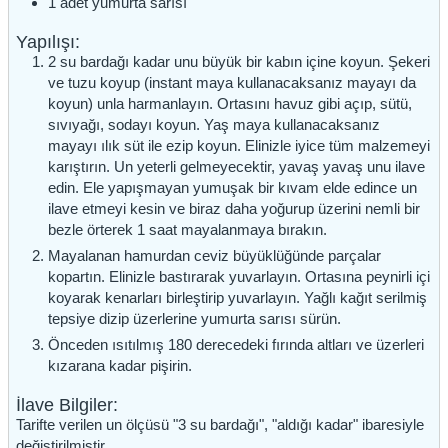
1
adet
yumurta sarısı
Yapılışı:
2 su bardağı kadar unu büyük bir kabın içine koyun. Şekeri
ve tuzu koyup (instant maya kullanacaksanız mayayı da
koyun) unla harmanlayın. Ortasını havuz gibi açıp, sütü,
sıvıyağı, sodayı koyun. Yaş maya kullanacaksanız
mayayı ılık süt ile ezip koyun. Elinizle iyice tüm malzemeyi
karıştırın. Un yeterli gelmeyecektir, yavaş yavaş unu ilave
edin. Ele yapışmayan yumuşak bir kıvam elde edince un
ilave etmeyi kesin ve biraz daha yoğurup üzerini nemli bir
bezle örterek 1 saat mayalanmaya bırakın.
Mayalanan hamurdan ceviz büyüklüğünde parçalar
kopartın. Elinizle bastırarak yuvarlayın. Ortasına peynirli içi
koyarak kenarları birleştirip yuvarlayın. Yağlı kağıt serilmiş
tepsiye dizip üzerlerine yumurta sarısı sürün.
Önceden ısıtılmış 180 derecedeki fırında altları ve üzerleri
kızarana kadar pişirin.
İlave Bilgiler:
Tarifte verilen un ölçüsü "3 su bardağı", "aldığı kadar" ibaresiyle
değiştirilmiştir.