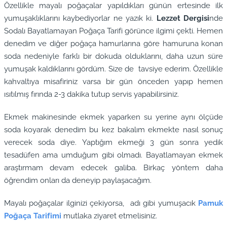
Özellikle mayalı poğaçalar yapıldıkları günün ertesinde ilk
yumuşaklıklarını kaybediyorlar ne yazık ki.
Lezzet Dergisi
nde
Sodalı Bayatlamayan Poğaça Tarifi görünce ilgimi çekti. Hemen
denedim ve diğer poğaça hamurlarına göre hamuruna konan
soda nedeniyle farklı bir dokuda olduklarını, daha uzun süre
yumuşak kaldıklarını gördüm. Size de tavsiye ederim. Özellikle
kahvaltıya misafiriniz varsa bir gün önceden yapıp hemen
ısıtılmış fırında 2-3 dakika tutup servis yapabilirsiniz.
Ekmek makinesinde ekmek yaparken su yerine aynı ölçüde
soda koyarak denedim bu kez bakalım ekmekte nasıl sonuç
verecek soda diye. Yaptığım ekmeği 3 gün sonra yedik
tesadüfen ama umduğum gibi olmadı. Bayatlamayan ekmek
araştırmam devam edecek galiba. Birkaç yöntem daha
öğrendim onları da deneyip paylaşacağım.
Mayalı poğaçalar ilginizi çekiyorsa, adı gibi yumuşacık
Pamuk
Poğaça Tarifimi
mutlaka ziyaret etmelisiniz.