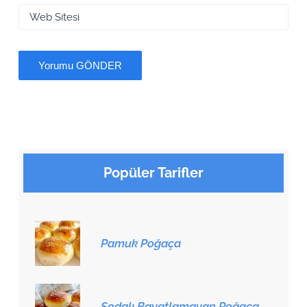
Popüler Tarifler
Pamuk Poğaça
Sodalı Bayatlamayan Poğaça