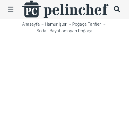
Skip
to
Toggle
content
Navigation
Anasayfa
Hamur İşleri
Poğaça Tarifleri
Tarifler
Sodalı Bayatlamayan Poğaça
Videolar
Hakkımda
İletişim