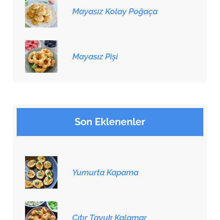
Mayasız Kolay Poğaça
Mayasız Pişi
Son Eklenenler
Yumurta Kapama
Çıtır Tavuk Kalamar