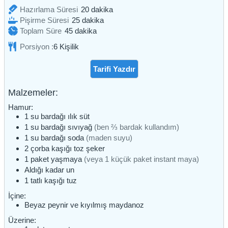
dakika
Hazırlama Süresi
20
dakika
dakika
Pişirme Süresi
25
dakika
dakika
Toplam Süre
45
dakika
Porsiyon :
6
Kişilik
Tarifi Yazdır
Malzemeler:
Hamur:
1
su bardağı
ılık süt
1
su bardağı
sıvıyağ
(ben ⅔ bardak kullandım)
1
su bardağı
soda
(maden suyu)
2
çorba kaşığı
toz şeker
1
paket
yaşmaya
(veya 1 küçük paket instant maya)
Aldığı kadar
un
1
tatlı kaşığı
tuz
İçine:
Beyaz peynir ve kıyılmış maydanoz
Üzerine: