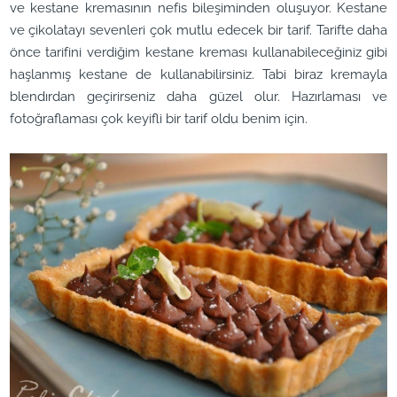
ve kestane kremasının nefis bileşiminden oluşuyor. Kestane
ve çikolatayı sevenleri çok mutlu edecek bir tarif. Tarifte daha
önce tarifini verdiğim kestane kreması kullanabileceğiniz gibi
haşlanmış kestane de kullanabilirsiniz. Tabi biraz kremayla
blendırdan geçirirseniz daha güzel olur. Hazırlaması ve
fotoğraflaması çok keyifli bir tarif oldu benim için.