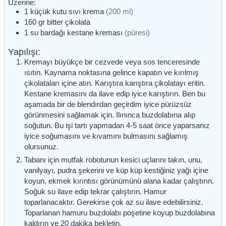
Üzerine:
1
küçük kutu
sıvı krema
(200 ml)
160
gr
bitter çikolata
1
su bardağı
kestane kreması
(püresi)
Yapılışı:
Kremayı büyükçe bir cezvede veya sos tenceresinde
ısıtın. Kaynama noktasına gelince kapatın ve kırılmış
çikolataları içine atın. Karıştıra karıştıra çikolatayı eritin.
Kestane kremasını da ilave edip iyice karıştırın. Ben bu
aşamada bir de blendırdan geçirdim iyice pürüzsüz
görünmesini sağlamak için. Ilınınca buzdolabına alıp
soğutun. Bu işi tartı yapmadan 4-5 saat önce yaparsanız
iyice soğumasını ve kıvamını bulmasını sağlamış
olursunuz.
Tabanı için mutfak robotunun kesici uçlarını takın, unu,
vanilyayı, pudra şekerini ve küp küp kestiğiniz yağı içine
koyun, ekmek kırıntısı görünümünü alana kadar çalıştırın.
Soğuk su ilave edip tekrar çalıştırın. Hamur
toparlanacaktır. Gerekirse çok az su ilave edebilirsiniz.
Toparlanan hamuru buzdolabı poşetine koyup buzdolabına
kaldırın ve 20 dakika bekletin.