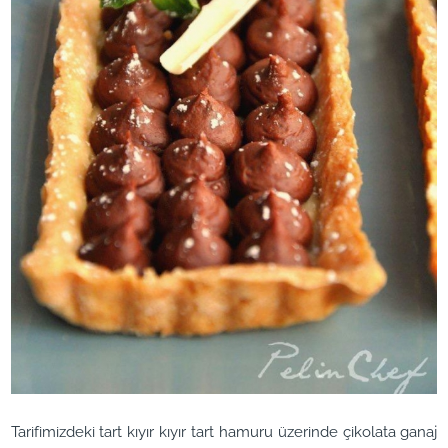
Tarifimizdeki tart kıyır kıyır tart hamuru üzerinde çikolata ganaj