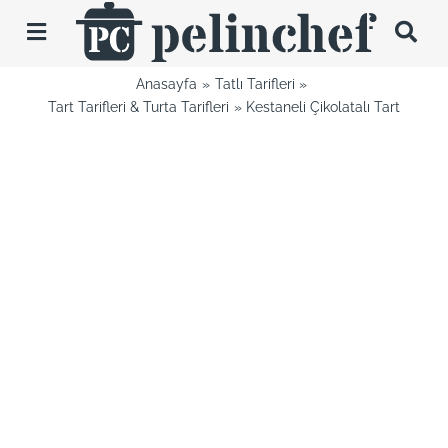
Skip
to
Toggle
content
Navigation
Anasayfa
Tatlı Tarifleri
Tarifler
Tart Tarifleri & Turta Tarifleri
Kestaneli Çikolatalı Tart
Videolar
Hakkımda
İletişim