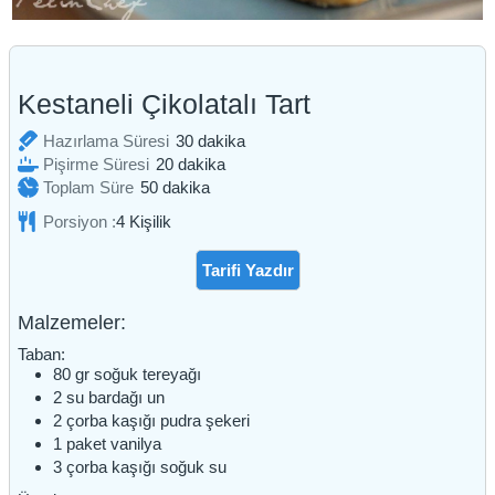
Kestaneli Çikolatalı Tart
dakika
Hazırlama Süresi
30
dakika
dakika
Pişirme Süresi
20
dakika
dakika
Toplam Süre
50
dakika
Porsiyon :
4
Kişilik
Tarifi Yazdır
Malzemeler:
Taban:
80
gr
soğuk tereyağı
2
su bardağı
un
2
çorba kaşığı
pudra şekeri
1
paket
vanilya
3
çorba kaşığı
soğuk su