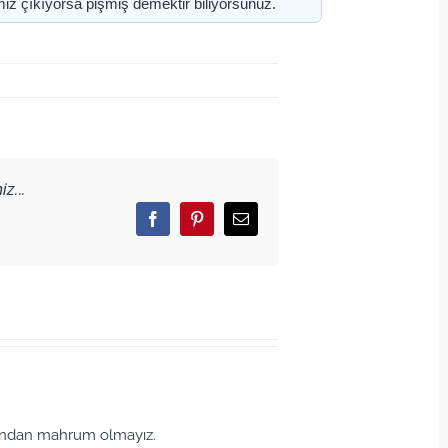
miz çıkıyorsa pişmiş demektir biliyorsunuz.
z...
Facebook
Pinterest
Email
bundan mahrum olmayız.