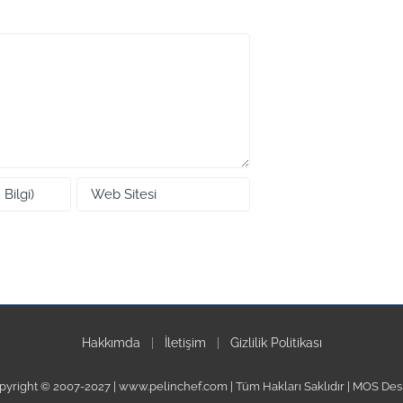
Hakkımda
|
İletişim
|
Gizlilik Politikası
pyright © 2007-2027 | www.pelinchef.com | Tüm Hakları Saklıdır | MOS Des