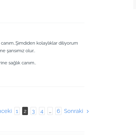
n canım..Şimdiden kolaylıklar diliyorum
e şansımız olur..
rine sağlık canım..
ceki
Sonraki
1
2
3
4
…
6