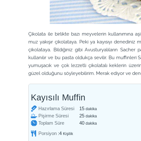
Çikolata ile birlikte bazı meyvelerin kullanımına aş
muz yakışır çikolataya. Peki ya kayısıyı denediniz 
çikolataya. Bildiğiniz gibi Avusturyalıların Sacher p
kullanılır ve bu pasta oldukça sevilir. Bu muffinleri
yumuşacık ve çok lezzetli çikolatalı keklerin üzeri
güzel olduğunu söyleyebilirim. Merak ediyor ve denem
Kayısılı Muffin
dakika
Hazırlama Süresi
15
dakika
dakika
Pişirme Süresi
25
dakika
dakika
Toplam Süre
40
dakika
Porsiyon :
4
Kişilik