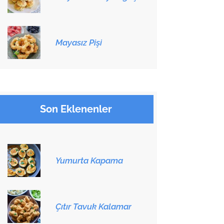
Mayasız Pişi
Son Eklenenler
Yumurta Kapama
Çıtır Tavuk Kalamar