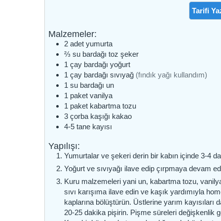
Tarifi Ya
Malzemeler:
2
adet
yumurta
⅔
su bardağı
toz şeker
1
çay bardağı
yoğurt
1
çay bardağı
sıvıyağ
(fındık yağı kullandım)
1
su bardağı
un
1
paket
vanilya
1
paket
kabartma tozu
3
çorba kaşığı
kakao
4-5
tane
kayısı
Yapılışı:
Yumurtalar ve şekeri derin bir kabın içinde 3-4 da
Yoğurt ve sıvıyağı ilave edip çırpmaya devam ed
Kuru malzemeleri yani un, kabartma tozu, vanily
sıvı karışıma ilave edin ve kaşık yardımıyla homo
kaplarına bölüştürün. Üstlerine yarım kayısıları d
20-25 dakika pişirin. Pişme süreleri değişkenlik g