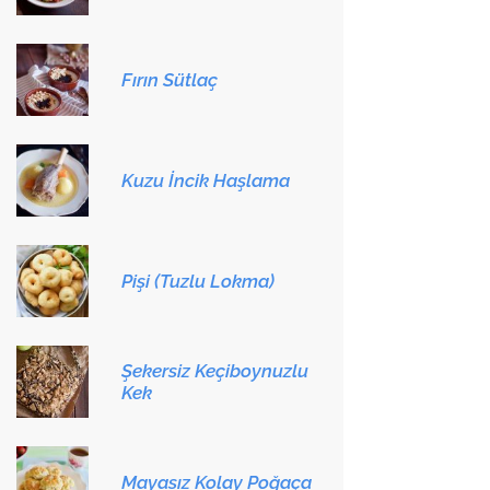
Fırın Sütlaç
Kuzu İncik Haşlama
Pişi (Tuzlu Lokma)
Şekersiz Keçiboynuzlu
Kek
Mayasız Kolay Poğaça