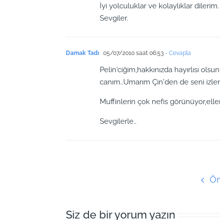
İyi yolculuklar ve kolaylıklar dilerim.
Sevgiler.
Damak Tadı
05/07/2010 saat 06:53
- Cevapla
Pelin'ciğim,hakkınızda hayırlısı olsu
canım..Umarım Çin'den de seni izlem
Muffinlerin çok nefis görünüyor,elle
Sevgilerle..
Ön
Siz de bir yorum yazın