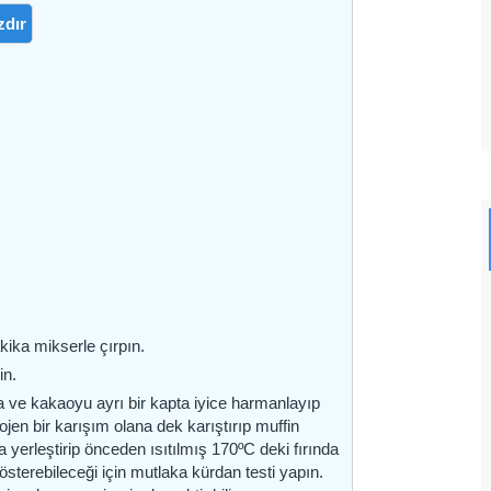
zdır
kika mikserle çırpın.
in.
a ve kakaoyu ayrı bir kapta iyice harmanlayıp
jen bir karışım olana dek karıştırıp muffin
a yerleştirip önceden ısıtılmış 170ºC deki fırında
österebileceği için mutlaka kürdan testi yapın.