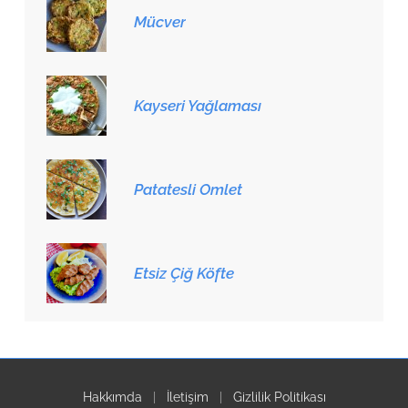
Mücver
Kayseri Yağlaması
Patatesli Omlet
Etsiz Çiğ Köfte
Hakkımda
|
İletişim
|
Gizlilik Politikası