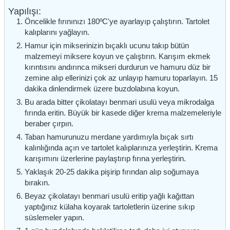
Yapılışı:
Öncelikle fırınınızı 180ºC'ye ayarlayıp çalıştırın. Tartolet
kalıplarını yağlayın.
Hamur için mikserinizin bıçaklı ucunu takıp bütün
malzemeyi miksere koyun ve çalıştırın. Karışım ekmek
kırıntısını andırınca mikseri durdurun ve hamuru düz bir
zemine alıp ellerinizi çok az unlayıp hamuru toparlayın. 15
dakika dinlendirmek üzere buzdolabına koyun.
Bu arada bitter çikolatayı benmari usulü veya mikrodalga
fırında eritin. Büyük bir kasede diğer krema malzemeleriyle
beraber çırpın.
Taban hamurunuzu merdane yardımıyla bıçak sırtı
kalınlığında açın ve tartolet kalıplarınıza yerleştirin. Krema
karışımını üzerlerine paylaştırıp fırına yerleştirin.
Yaklaşık 20-25 dakika pişirip fırından alıp soğumaya
bırakın.
Beyaz çikolatayı benmari usulü eritip yağlı kağıttan
yaptığınız külaha koyarak tartoletlerin üzerine sıkıp
süslemeler yapın.