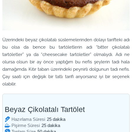
Üzerindeki beyaz çikolatalı süslemelerinden dolayı tarifteki adı
bu olsa da bence bu tartöletlerin adı “bitter çikolatalı
tartöletler” ya da “cheesecake tartöletler” olmalıydı. Adı ne
olursa olsun bir ay önce yaptığım bu nefis şeylerin tadı hala
damağımda. Kıtır taban üzerindeki peynirli dolgunun tadı nefis.
Çay saati için değişik bir tatlı tarifi arıyorsanız iyi bir seçenek
olabilir.
Beyaz Çikolatalı Tartölet
dakika
Hazırlama Süresi
25
dakika
dakika
Pişirme Süresi
25
dakika
dakika
Toplam Süre
50
dakika