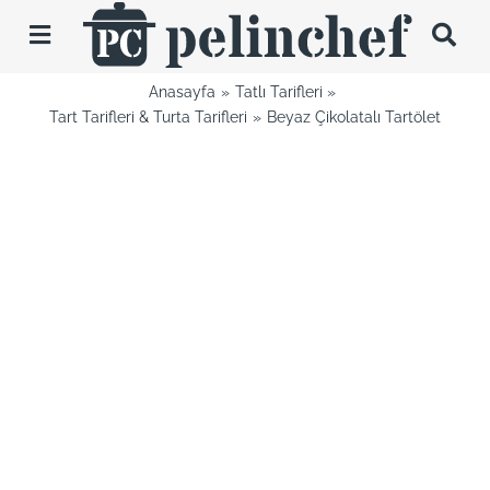
Skip
to
Toggle
content
Navigation
Anasayfa
Tatlı Tarifleri
Tarifler
Tart Tarifleri & Turta Tarifleri
Beyaz Çikolatalı Tartölet
Videolar
Hakkımda
İletişim