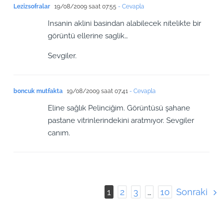
Lezizsofralar
19/08/2009 saat 07:55
- Cevapla
Insanin aklini basindan alabilecek nitelikte bir
görüntü ellerine saglik…
Sevgiler.
boncuk mutfakta
19/08/2009 saat 07:41
- Cevapla
Eline sağlık Pelinciğim. Görüntüsü şahane
pastane vitrinlerindekini aratmıyor. Sevgiler
canım.
Sonraki
1
2
3
…
10