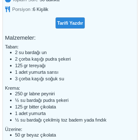
Porsiyon :
6
Kişilik
Tarifi Yazdır
Malzemeler:
Taban:
2
su bardağı
un
2
çorba kaşığı
pudra şekeri
125
gr
tereyağı
1
adet
yumurta sarısı
3
çorba kaşığı
soğuk su
Krema:
250
gr
labne peyniri
½
su bardağı
pudra şekeri
125
gr
bitter çikolata
1
adet
yumurta
½
su bardağı
çekilmiş toz badem yada fındık
Üzerine:
50
gr
beyaz çikolata