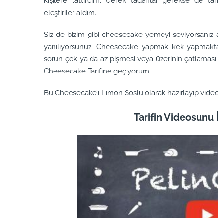
kişilere tattırdım. Gerek tadanlar gerekse de ta
eleştiriler aldım.
Siz de bizim gibi cheesecake yemeyi seviyorsanı
yanılıyorsunuz. Cheesecake yapmak kek yapmaktan 
sorun çok ya da az pişmesi veya üzerinin çatlaması 
Cheesecake Tarifine geçiyorum.
Bu Cheesecake’i Limon Soslu olarak hazırlayıp vide
Tarifin Videosunu İ