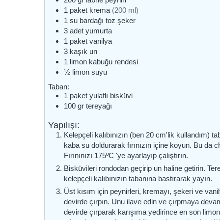
1
paket
krema
(200 ml)
1
su bardağı
toz şeker
3
adet
yumurta
1
paket
vanilya
3
kaşık
un
1
limon kabuğu rendesi
½
limon suyu
Taban:
1
paket
yulaflı bisküvi
100
gr
tereyağı
Yapılışı:
Kelepçeli kalıbınızın (ben 20 cm'lik kullandım) tab
kaba su doldurarak fırınızın içine koyun. Bu da 
Fırınınızı 175ºC 'ye ayarlayıp çalıştırın.
Bisküvileri rondodan geçirip un haline getirin. Tere
kelepçeli kalıbınızın tabanına bastırarak yayın.
Üst kısım için peynirleri, kremayı, şekeri ve van
devirde çırpın. Unu ilave edin ve çırpmaya devam
devirde çırparak karışıma yedirince en son limo