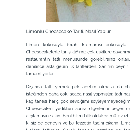
Limonlu Cheesecake Tarifi, Nasıl Yapılır
Limon kokusuyla ferah, kremamsı dokusuyla y
Cheesecakelerle tanışıklığımız çok eskilere dayanm
restaurantın tatlı menüsünde görebilirsiniz onla
denilince akla gelen ilk tariflerden. Sanırım peynir v
tamamlıyorlar.
Dışarıda tatlı yemek pek adetim olmasa da che
isteğinden daha çok, acaba nasıl yapmışlar, tadı na
kaç tanesi hariç çok sevdiğimi söyleyemeyeceğim.
Cheesecake’i yedikten sonra diğerlerini beğe
algılamayın sakın. Beni bilen bilir oldukça mütevazi
ki siz de deneyin ve bu lezzetin tadını çıkarın. Lim