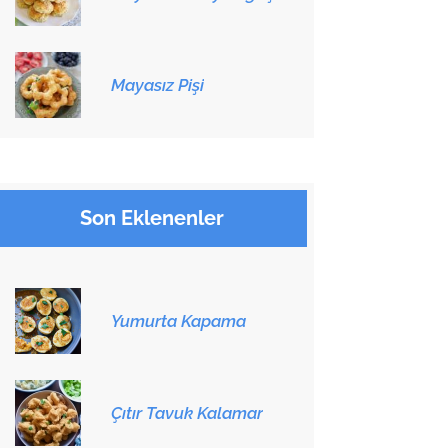
Mayasız Pişi
Son Eklenenler
Yumurta Kapama
Çıtır Tavuk Kalamar