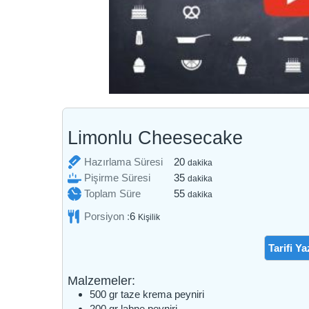
Limonlu Cheesecake
dakika
Hazırlama Süresi
20
dakika
dakika
Pişirme Süresi
35
dakika
dakika
Toplam Süre
55
dakika
Porsiyon :
6
Kişilik
Tarifi Ya
Malzemeler:
500
gr
taze krema peyniri
200
gr
labne peyniri