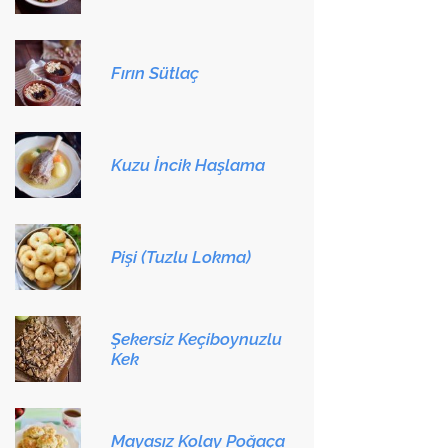
Fırın Sütlaç
Kuzu İncik Haşlama
Pişi (Tuzlu Lokma)
Şekersiz Keçiboynuzlu
Kek
Mayasız Kolay Poğaça