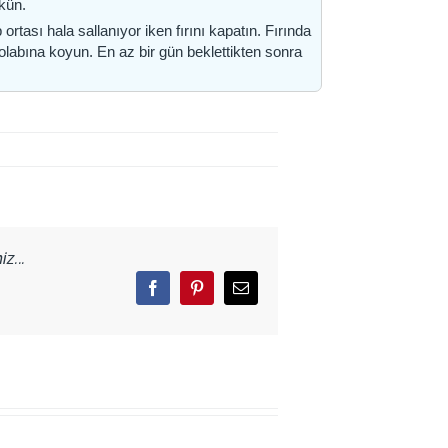
ökün.
 ortası hala sallanıyor iken fırını kapatın. Fırında
dolabına koyun. En az bir gün beklettikten sonra
z...
Facebook
Pinterest
Email