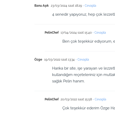
Banu Aşık
23/03/2024 saat 18:29
- Cevapla
4 senedir yapıyoruz, hep çok lezzetl
PelinChef
17/04/2024 saat 15:40
- Cevapla
Ben çok teşekkür ediyorum, eli
Özge
19/03/2022 saat 13:34
- Cevapla
Harika bir site, işe yarayan ve lezzet
kullandığım reçeteleriniz için mut
sağlık Pelin hanım.
PelinChef
20/03/2022 saat 15:58
- Cevapla
Çok teşekkür ederim Özge Han