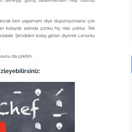
rifi deneyip görüş bildirenlerden hep olumlu
z ancak ben yapamam diye düşünüyorsanız çok
kolaydır aslında çünkü hiç riski yoktur. Tek
olabilir. Şimdiden kolay gelsin diyerek Limonlu
osunu da çektim.
zleyebilirsiniz: