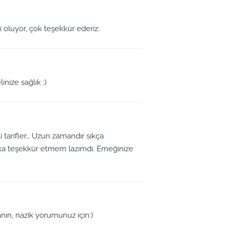
i oluyor, çok teşekkür ederiz.
nize sağlık :)
li tarifler… Uzun zamandır sıkça
laka teşekkür etmem lazımdı. Emeğinize
ın, nazik yorumunuz için:)