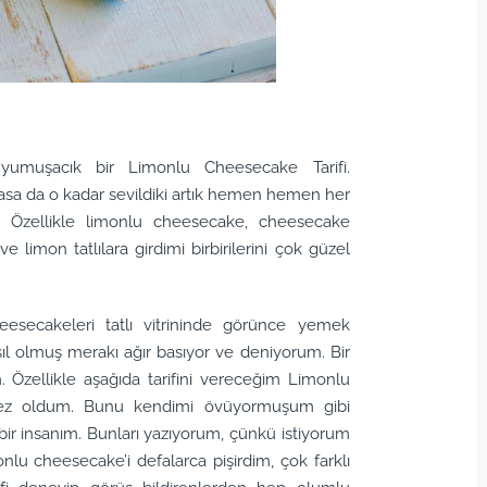
umuşacık bir Limonlu Cheesecake Tarifi.
asa da o kadar sevildiki artık hemen hemen her
rı. Özellikle limonlu cheesecake, cheesecake
e limon tatlılara girdimi birbirilerini çok güzel
esecakeleri tatlı vitrininde görünce yemek
sıl olmuş merakı ağır basıyor ve deniyorum. Bir
 Özellikle aşağıda tarifini vereceğim Limonlu
nmez oldum. Bunu kendimi övüyormuşum gibi
 bir insanım. Bunları yazıyorum, çünkü istiyorum
onlu cheesecake’i defalarca pişirdim, çok farklı