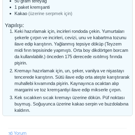
50
gram
tereyağ
1
paket
kremşanti
Kakao
(üzerine serpmek için)
Yapılışı:
Keki hazırlamak için, incirleri rondoda çekin. Yumurtaları
şekerle çırpın ve incirleri, cevizi, unu ve kabartma tozunu
ilave edip karıştırın. Yağlanmış tepsiye döküp (Teyzem
midi fırın tepsisinde yapmıştı. Orta boy dikdörtgen borcam
da kullanılabilir.) önceden 175 derecede ısıtılmış fırında
pişirin.
Kremayı hazırlamak için, un, şeker, vanilya ve nişastayı
tencerede karıştırın. Sütü ilave edip orta ateşte karıştırarak
muhallebi kıvamında pişirin. Kaynayınca ocaktan alıp
margarini ve toz kremşantiyi ilave edip mikserle çırpın.
Kek sıcakken sıcak kremayı üzerine dökün. Püf noktası
buymuş. Soğuyunca üzerine kakao serpin ve buzdolabına
kaldırın.
36 Yorum