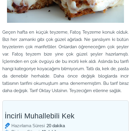
Geçen hafta en küçük teyzeme, Fatoş Teyzeme konuk olduk.
Bizi her zamanki gibi çok güzel ağırladı. Ne şanslıyım ki bütün
teyzelerim çok marifetliler. Onlardan öğreneceğim çok şeyler
var. Fatoş teyzem bize yine çok güzel şeyler hazırlamıştı.
İçlerinden en çok övgüyü de bu incirli kek aldı. Aslında bu tarifi
hangi kategoriye koyacağımı bilmiyorum. Tatlı da, kek de, pasta
da denebilir herhalde. Daha önce değişik bloglarda incir
tatlısının tarifini okumuştum ama denememiştim. Bu tarif biraz
daha değişik. Tarif Oktay Usta’nın. Teyzeciğim ellerine sağlık.
İncirli Muhallebili Kek
dakika
Hazırlama Süresi
20
dakika