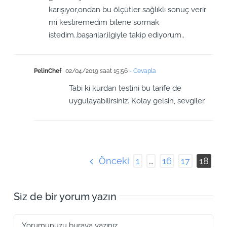
karışıyor,ondan bu ölçütler sağlıklı sonuç verir
mi kestiremedim bilene sormak
istedim..başarılar,ilgiyle takip ediyorum..
PelinChef
02/04/2019 saat 15:56
- Cevapla
Tabi ki kürdan testini bu tarife de
uygulayabilirsiniz. Kolay gelsin, sevgiler.
Önceki
1
…
16
17
18
Siz de bir yorum yazın
Yorum