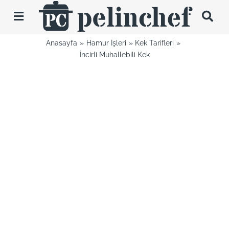
Skip
to
Toggle
content
Navigation
Anasayfa
Hamur İşleri
Kek Tarifleri
Tarifler
İncirli Muhallebili Kek
Videolar
Hakkımda
İletişim