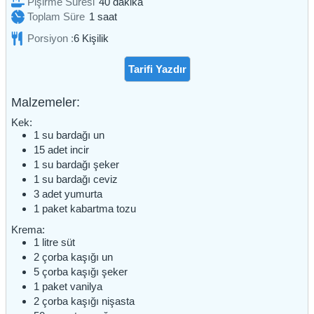
dakika
Pişirme Süresi
40
dakika
saat
Toplam Süre
1
saat
Porsiyon :
6
Kişilik
Tarifi Yazdır
Malzemeler:
Kek:
1
su bardağı
un
15
adet
incir
1
su bardağı
şeker
1
su bardağı
ceviz
3
adet
yumurta
1
paket
kabartma tozu
Krema:
1
litre
süt
2
çorba kaşığı
un
5
çorba kaşığı
şeker
1
paket
vanilya
2
çorba kaşığı
nişasta