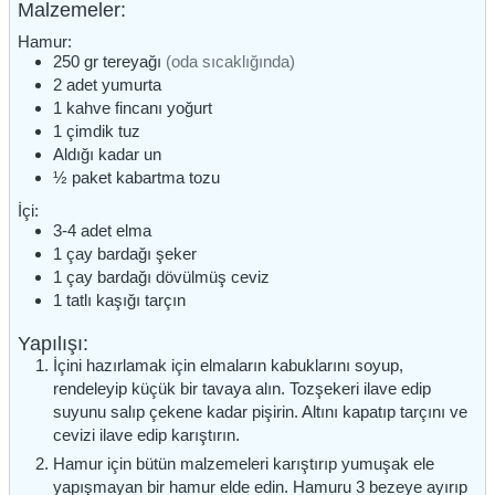
Malzemeler:
Hamur:
250
gr
tereyağı
(oda sıcaklığında)
2
adet
yumurta
1
kahve fincanı
yoğurt
1
çimdik
tuz
Aldığı kadar
un
½
paket
kabartma tozu
İçi:
3-4
adet
elma
1
çay bardağı
şeker
1
çay bardağı
dövülmüş ceviz
1
tatlı kaşığı
tarçın
Yapılışı:
İçini hazırlamak için elmaların kabuklarını soyup,
rendeleyip küçük bir tavaya alın. Tozşekeri ilave edip
suyunu salıp çekene kadar pişirin. Altını kapatıp tarçını ve
cevizi ilave edip karıştırın.
Hamur için bütün malzemeleri karıştırıp yumuşak ele
yapışmayan bir hamur elde edin. Hamuru 3 bezeye ayırıp