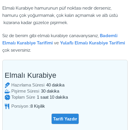
Elmalı Kurabiye hamurunun püf noktası nedir derseniz,
hamuru çok yoğurmamak, çok kalın açmamak ve altı üstü
kızarana kadar güzelce pişirmek.
Siz de benim gibi elmalı kurabiye canavarıysanız,
Bademli
Elmalı Kurabiye Tarifimi
ve
Yulaflı Elmalı Kurabiye Tarifimi
çok seversiniz.
Elmalı Kurabiye
dakika
Hazırlama Süresi
40
dakika
dakika
Pişirme Süresi
30
dakika
saat
dakika
Toplam Süre
1
saat
10
dakika
Porsiyon :
8
Kişilik
Tarifi Yazdır