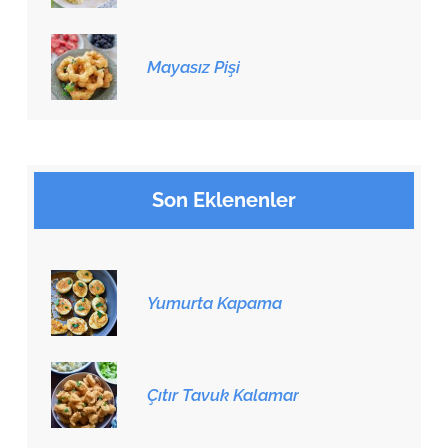
Mayasız Pişi
Son Eklenenler
Yumurta Kapama
Çıtır Tavuk Kalamar