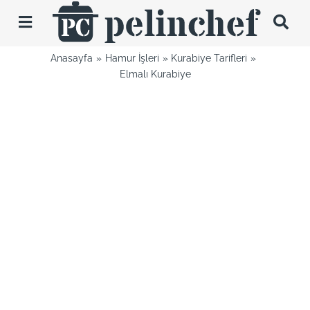
Skip
to
Toggle
content
Navigation
Anasayfa
Hamur İşleri
Kurabiye Tarifleri
Tarifler
Elmalı Kurabiye
Videolar
Hakkımda
İletişim