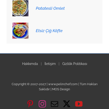
Patatesli Omlet
Etsiz Çiğ Köfte
Hakkımda
|
İletişim
|
Gizlilik Politikası
Copyright © 2007-2027 | www.pelinchef.com | Tüm Hakları
Saklıdır | MOS Design
Pinterest
Instagram
Email
X
YouTube