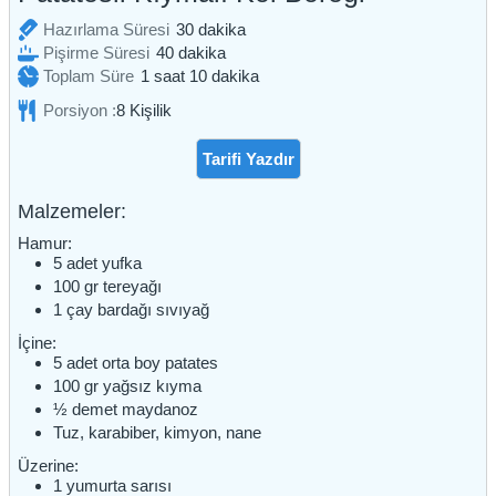
dakika
Hazırlama Süresi
30
dakika
dakika
Pişirme Süresi
40
dakika
saat
dakika
Toplam Süre
1
saat
10
dakika
Porsiyon :
8
Kişilik
Tarifi Yazdır
Malzemeler:
Hamur:
5
adet
yufka
100
gr
tereyağı
1
çay bardağı
sıvıyağ
İçine:
5
adet
orta boy patates
100
gr
yağsız kıyma
½
demet
maydanoz
Tuz, karabiber, kimyon, nane
Üzerine:
1
yumurta sarısı