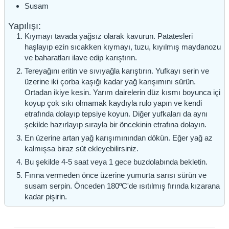
Susam
Yapılışı:
Kıymayı tavada yağsız olarak kavurun. Patatesleri
haşlayıp ezin sıcakken kıymayı, tuzu, kıyılmış maydanozu
ve baharatları ilave edip karıştırın.
Tereyağını eritin ve sıvıyağla karıştırın. Yufkayı serin ve
üzerine iki çorba kaşığı kadar yağ karışımını sürün.
Ortadan ikiye kesin. Yarım dairelerin düz kısmı boyunca içi
koyup çok sıkı olmamak kaydıyla rulo yapın ve kendi
etrafında dolayıp tepsiye koyun. Diğer yufkaları da aynı
şekilde hazırlayıp sırayla bir öncekinin etrafına dolayın.
En üzerine artan yağ karışımınından dökün. Eğer yağ az
kalmışsa biraz süt ekleyebilirsiniz.
Bu şekilde 4-5 saat veya 1 gece buzdolabında bekletin.
Fırına vermeden önce üzerine yumurta sarısı sürün ve
susam serpin. Önceden 180ºC'de ısıtılmış fırında kızarana
kadar pişirin.