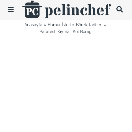
Skip
to
Toggle
content
Navigation
Anasayfa
Hamur İşleri
Börek Tarifleri
Tarifler
Patatesli Kıymalı Kol Böreği
Videolar
Hakkımda
İletişim