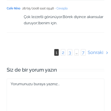
Cafe Nino
28/05/2008 saat 09:48
- Cevapla
Çok lezzetli görünüyor.Börek diyince akansular
duruyor:)benim için.
Sonraki
1
2
3
…
7
Siz de bir yorum yazın
Yorum