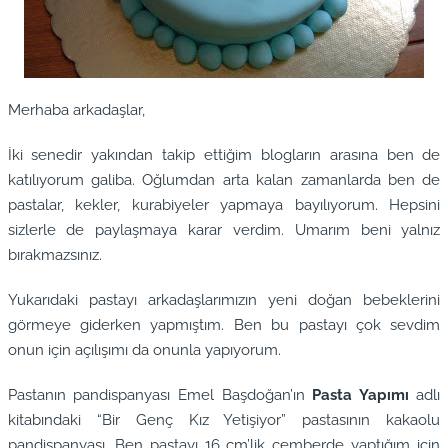
Merhaba arkadaşlar,
İki senedir yakından takip ettiğim blogların arasına ben de
katılıyorum galiba. Oğlumdan arta kalan zamanlarda ben de
pastalar, kekler, kurabiyeler yapmaya bayılıyorum. Hepsini
sizlerle de paylaşmaya karar verdim. Umarım beni yalnız
bırakmazsınız.
Yukarıdaki pastayı arkadaşlarımızın yeni doğan bebeklerini
görmeye giderken yapmıştım. Ben bu pastayı çok sevdim
onun için açılışımı da onunla yapıyorum.
Pastanın pandispanyası Emel Başdoğan’ın
Pasta Yapımı
adlı
kitabındaki “Bir Genç Kız Yetişiyor” pastasının kakaolu
pandispanyası. Ben pastayı 16 cm’lik çemberde yaptığım için