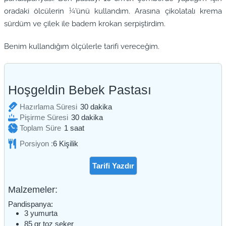
oradaki ölcülerin ¼’ünü kullandım. Arasına çikolatalı krema
sürdüm ve çilek ile badem krokan serpiştirdim.
Benim kullandığım ölçülerle tarifi vereceğim.
Hoşgeldin Bebek Pastası
dakika
Hazırlama Süresi
30
dakika
dakika
Pişirme Süresi
30
dakika
saat
Toplam Süre
1
saat
Porsiyon :
6
Kişilik
Tarifi Yazdır
Malzemeler:
Pandispanya:
3
yumurta
85
gr
toz şeker