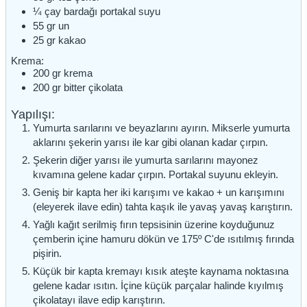
¼
çay bardağı
portakal suyu
55
gr
un
25
gr
kakao
Krema:
200
gr
krema
200
gr
bitter çikolata
Yapılışı:
Yumurta sarılarını ve beyazlarını ayırın. Mikserle yumurta
aklarını şekerin yarısı ile kar gibi olanan kadar çırpın.
Şekerin diğer yarısı ile yumurta sarılarını mayonez
kıvamına gelene kadar çırpın. Portakal suyunu ekleyin.
Geniş bir kapta her iki karışımı ve kakao + un karışımını
(eleyerek ilave edin) tahta kaşık ile yavaş yavaş karıştırın.
Yağlı kağıt serilmiş fırın tepsisinin üzerine koyduğunuz
çemberin içine hamuru dökün ve 175º C'de ısıtılmış fırında
pişirin.
Küçük bir kapta kremayı kısık ateşte kaynama noktasına
gelene kadar ısıtın. İçine küçük parçalar halinde kıyılmış
çikolatayı ilave edip karıştırın.