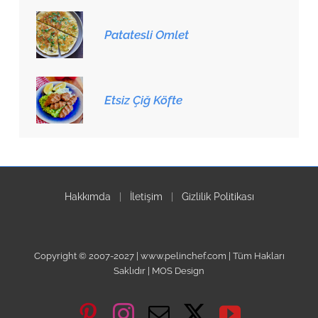
Patatesli Omlet
Etsiz Çiğ Köfte
Hakkımda
|
İletişim
|
Gizlilik Politikası
Copyright © 2007-2027 | www.pelinchef.com | Tüm Hakları
Saklıdır | MOS Design
Pinterest
Instagram
Email
X
YouTube