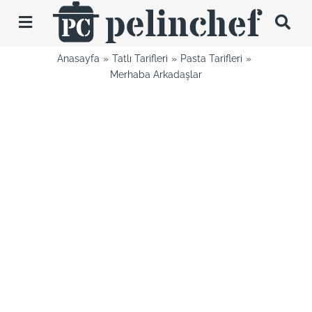
Skip
to
Toggle
content
Navigation
Anasayfa
Tatlı Tarifleri
Pasta Tarifleri
Tarifler
Merhaba Arkadaşlar
Videolar
Hakkımda
İletişim