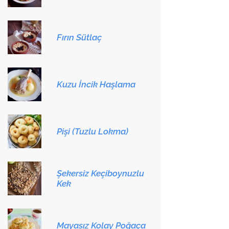
Fırın Sütlaç
Kuzu İncik Haşlama
Pişi (Tuzlu Lokma)
Şekersiz Keçiboynuzlu
Kek
Mayasız Kolay Poğaça