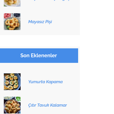
Mayasız Pişi
Son Eklenenler
Yumurta Kapama
Çıtır Tavuk Kalamar